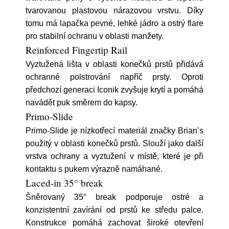
tvarovanou plastovou nárazovou vrstvu. Díky
tomu má lapačka pevné, lehké jádro a ostrý flare
pro stabilní ochranu v oblasti manžety.
Reinforced Fingertip Rail
Vyztužená lišta v oblasti konečků prstů přidává
ochranné polstrování napříč prsty. Oproti
předchozí generaci Iconik zvyšuje krytí a pomáhá
navádět puk směrem do kapsy.
Primo-Slide
Primo-Slide je nízkotřecí materiál značky Brian’s
použitý v oblasti konečků prstů. Slouží jako další
vrstva ochrany a vyztužení v místě, které je při
kontaktu s pukem výrazně namáhané.
Laced-in 35° break
Šněrovaný 35° break podporuje ostré a
konzistentní zavírání od prstů ke středu palce.
Konstrukce pomáhá zachovat široké otevření