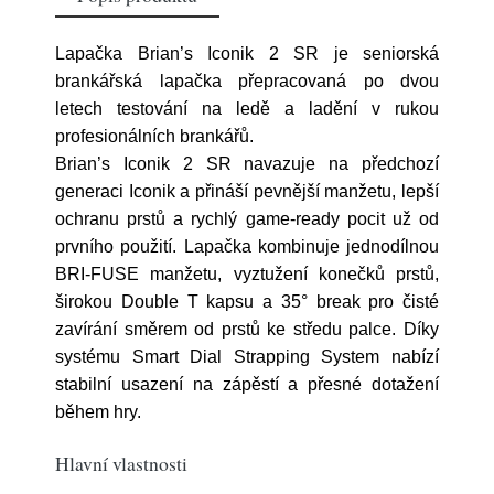
Lapačka Brian’s Iconik 2 SR je seniorská
brankářská lapačka přepracovaná po dvou
letech testování na ledě a ladění v rukou
profesionálních brankářů.
Brian’s Iconik 2 SR navazuje na předchozí
generaci Iconik a přináší pevnější manžetu, lepší
ochranu prstů a rychlý game-ready pocit už od
prvního použití. Lapačka kombinuje jednodílnou
BRI-FUSE manžetu, vyztužení konečků prstů,
širokou Double T kapsu a 35° break pro čisté
zavírání směrem od prstů ke středu palce. Díky
systému Smart Dial Strapping System nabízí
stabilní usazení na zápěstí a přesné dotažení
během hry.
Hlavní vlastnosti