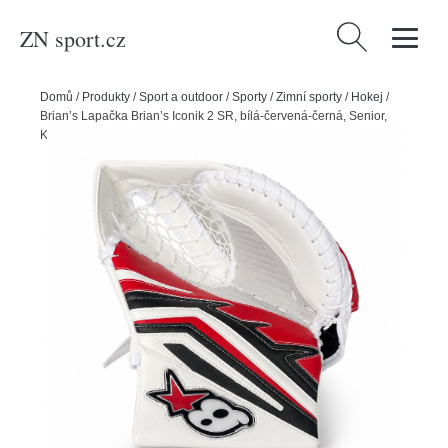
ZN sport.cz
Vyhledávání
Domů
/
Produkty
/
Sport a outdoor
/
Sporty
/
Zimní sporty
/
Hokej
/
Brian’s Lapačka Brian’s Iconik 2 SR, bílá-červená-černá, Senior,
Klasický gard