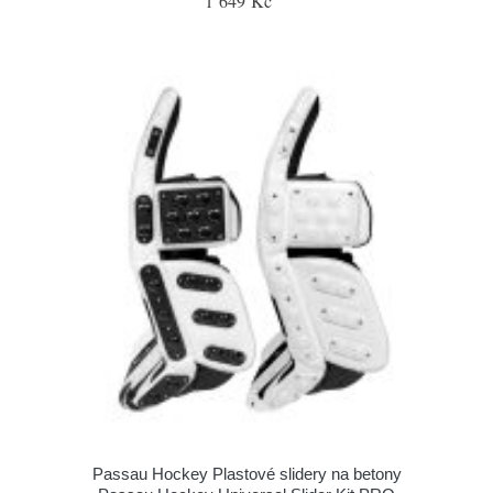
1 649 Kč
Passau Hockey Plastové slidery na betony