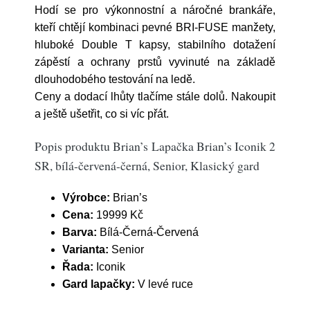
Hodí se pro výkonnostní a náročné brankáře,
kteří chtějí kombinaci pevné BRI-FUSE manžety,
hluboké Double T kapsy, stabilního dotažení
zápěstí a ochrany prstů vyvinuté na základě
dlouhodobého testování na ledě.
Ceny a dodací lhůty tlačíme stále dolů. Nakoupit
a ještě ušetřit, co si víc přát.
Popis produktu Brian’s Lapačka Brian’s Iconik 2
SR, bílá-červená-černá, Senior, Klasický gard
Výrobce:
Brian’s
Cena:
19999 Kč
Barva:
Bílá-Černá-Červená
Varianta:
Senior
Řada:
Iconik
Gard lapačky:
V levé ruce