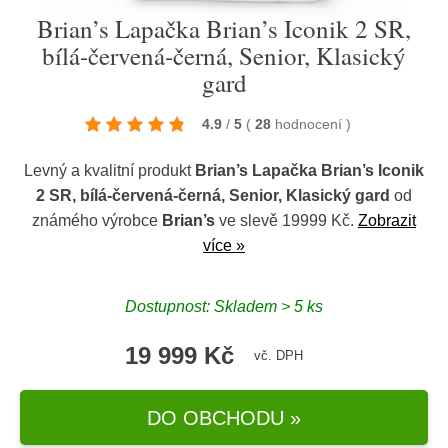
Brian’s Lapačka Brian’s Iconik 2 SR,
bílá-červená-černá, Senior, Klasický
gard
4.9
/
5
(
28
hodnocení
)
Levný a kvalitní produkt
Brian’s Lapačka Brian’s Iconik
2 SR, bílá-červená-černá, Senior, Klasický gard
od
známého výrobce
Brian’s
ve slevě 19999 Kč.
Zobrazit
více »
Dostupnost: Skladem > 5 ks
19 999 Kč
vč. DPH
DO OBCHODU »