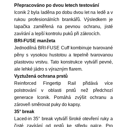
Přepracováno po dvou letech testování
Iconik 2 byla laděna po dobu dvou let na ledě a v
rukou profesionálních brankářů. Výsledkem je
lapačka zaměřená na pevnou ochranu, jisté
zavírání a lepší kontrolu puků při zákrocích.
BRI-FUSE manžeta
Jednodílná BRI-FUSE Cuff kombinuje tvarované
pěny s vysokou hustotou a tepelně tvarovanou
plastovou vrstvu. Tato konstrukce vytváří pevné,
ale lehké jádro s výrazným flarem.
Vyztužená ochrana prstů
Reinforced Fingertip Rail přidává více
polstrování v oblasti prstů než předchozí
generace Iconik. Pomáhá zvýšit ochranu a
zároveň směrovat puky do kapsy.
35° break
Laced-in 35° break vytváří široké otevření ruky a
čisté zavírání od prstů ke středu palce. Pro