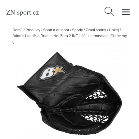
ZN sport.cz
Vyhledávání
Domů
/
Produkty
/
Sport a outdoor
/
Sporty
/
Zimní sporty
/
Hokej
/
Brian’s Lapačka Brian’s Net Zero 2 INT, bílá, Intermediate, Obrácený
gard