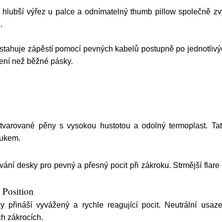
, hlubší výřez u palce a odnímatelný thumb pillow společně zv
.
tahuje zápěstí pomocí pevných kabelů postupně po jednotlivýc
ení než běžné pásky.
varované pěny s vysokou hustotou a odolný termoplast. Tat
pukem.
vání desky pro pevný a přesný pocit při zákroku. Strmější flar
 Position
uky přináší vyvážený a rychle reagující pocit. Neutrální usa
ch zákrocích.