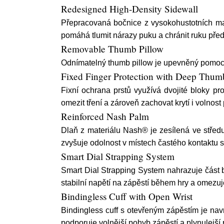
Redesigned High-Density Sidewall
Přepracovaná bočnice z vysokohustotních mat
pomáhá tlumit nárazy puku a chránit ruku př
Removable Thumb Pillow
Odnímatelný thumb pillow je upevněný pomocí 
Fixed Finger Protection with Deep Thum
Fixní ochrana prstů využívá dvojité bloky 
omezit tření a zároveň zachovat krytí i volnost 
Reinforced Nash Palm
Dlaň z materiálu Nash® je zesílená ve stře
zvyšuje odolnost v místech častého kontaktu 
Smart Dial Strapping System
Smart Dial Strapping System nahrazuje část 
stabilní napětí na zápěstí během hry a omezu
Bindingless Cuff with Open Wrist
Bindingless cuff s otevřeným zápěstím je na
podporuje volnější pohyb zápěstí a plynulejší p