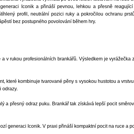
generaci Iconik a přináší pevnou, lehkou a přesně reagující
lený profil, neutrální pozici ruky a pokročilou ochranu prstů
zápěstí bez postupného povolování během hry.
ě a v rukou profesionálních brankářů. Výsledkem je vyrážečka 
 které kombinuje tvarované pěny s vysokou hustotou a vrstvu o
i odrazy.
lý a přesný odraz puku. Brankář tak získává lepší pocit směrov
zí generaci Iconik. V praxi přináší kompaktní pocit na ruce a p