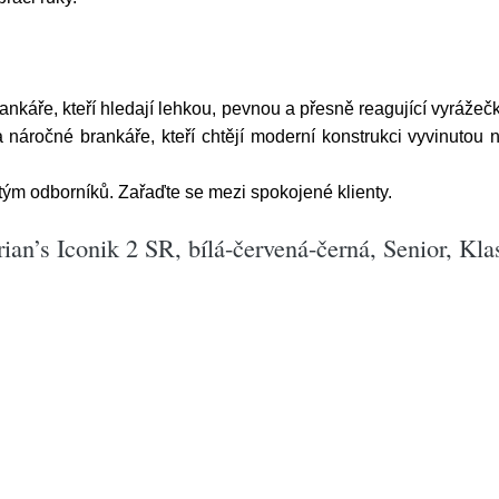
rankáře, kteří hledají lehkou, pevnou a přesně reagující vyráže
a náročné brankáře, kteří chtějí moderní konstrukci vyvinuto
tým odborníků. Zařaďte se mezi spokojené klienty.
ian’s Iconik 2 SR, bílá-červená-černá, Senior, Kla