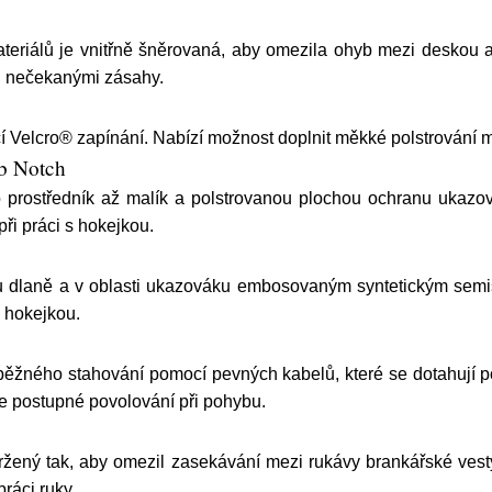
eriálů je vnitřně šněrovaná, aby omezila ohyb mezi deskou a
ed nečekanými zásahy.
Velcro® zapínání. Nabízí možnost doplnit měkké polstrování me
b Notch
pro prostředník až malík a polstrovanou plochou ochranu ukaz
při práci s hokejkou.
du dlaně a v oblasti ukazováku embosovaným syntetickým semi
s hokejkou.
běžného stahování pomocí pevných kabelů, které se dotahují p
je postupné povolování při pohybu.
vržený tak, aby omezil zasekávání mezi rukávy brankářské ves
ráci ruky.