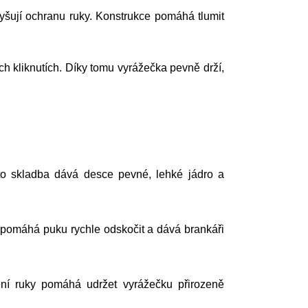
yšují ochranu ruky. Konstrukce pomáhá tlumit
h kliknutích. Díky tomu vyrážečka pevně drží,
o skladba dává desce pevné, lehké jádro a
e pomáhá puku rychle odskočit a dává brankáři
zení ruky pomáhá udržet vyrážečku přirozeně