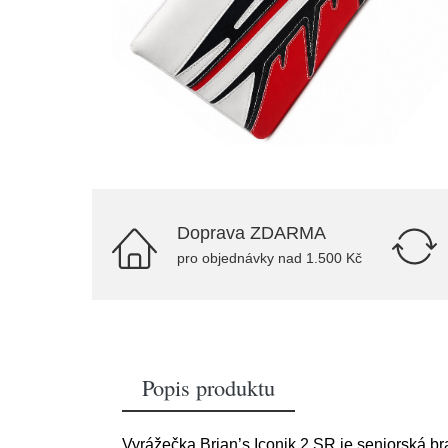
Doprava ZDARMA
pro objednávky nad 1.500 Kč
Popis produktu
Vyrážečka Brian’s Iconik 2 SR je seniorská br