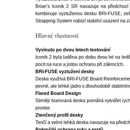
Brian’s Iconik 2 SR navazuje na předchozí 
kombinuje vyztuženou desku BRI-FUSE, zeštíh
Strapping System nabízí stabilní usazení na 
Hlavní vlastnosti
Vyvinuto po dvou letech testování
Iconik 2 byla laděna po dobu dvou let na led
pocit na ruce a jistou ochranu při zákrocích.
BRI-FUSE vyztužení desky
Deska využívá BRI-FUSE Board Reinforcement,
pevné, ale lehké jádro s dlouhodobě stabilním
Flared Board Design
Strměji tvarovaná deska pomáhá vytvářet rych
prostor.
Ztenčený profil desky
Tenčí a velmi lehká deska navazuje na předcho
Pokročilá ochrana ruky a prstů