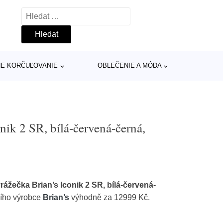
Vyhledávání
INE KORČUĽOVANIE
OBLEČENIE A MÓDA
d
nik 2 SR, bílá-červená-černá,
yrážečka Brian’s Iconik 2 SR, bílá-červená-
ního výrobce
Brian’s
výhodně za 12999 Kč.