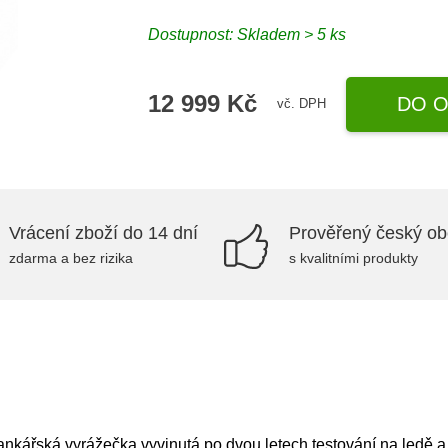
Dostupnost: Skladem > 5 ks
12 999 Kč
DO O
vč. DPH
Vrácení zboží do 14 dní
Prověřený český o
zdarma a bez rizika
s kvalitními produkty
ankářská vyrážečka vyvinutá po dvou letech testování na ledě a 