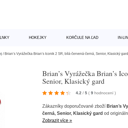
LNKY
HOKEJKY
KORČULE NA ĽAD
IN-L
ej
/
Brian’s Vyrážečka Brian’s Iconik 2 SR, bílá-červená-černá, Senior, Klasický gar
Brian’s Vyrážečka Brian’s Ico
Senior, Klasický gard
4.2
/
5
(
9
hodnocení
)
Zákazníky doporučované zboží
Brian’s V
černá, Senior, Klasický gard
od originál
Zobrazit více »