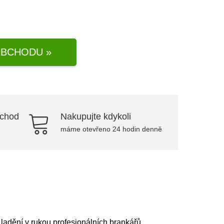
BCHODU »
bchod
Nakupujte kdykoli
máme otevřeno 24 hodin denně
ladění v rukou profesionálních brankářů.