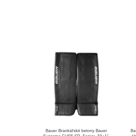
Bauer Brankářské betony Bauer
Ba
Supreme FUSE SR, Senior, 33+1",
Va