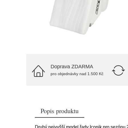
Doprava ZDARMA
pro objednávky nad 1.500 Kč
Popis produktu
Druhý nejvyšší model řady Iconik pro sezónu 