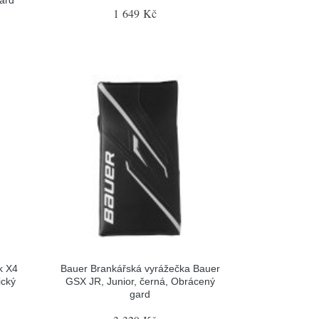
gard
1 649 Kč
k X4
Bauer Brankářská vyrážečka Bauer
ický
GSX JR, Junior, černá, Obrácený
gard