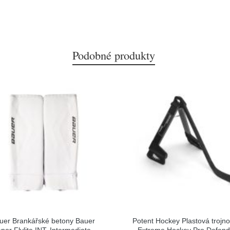
Podobné produkty
uer Brankářské betony Bauer
Potent Hockey Plastová trojn
por Flylite INT, Intermediate,
Extreme Hockey Pro Defend