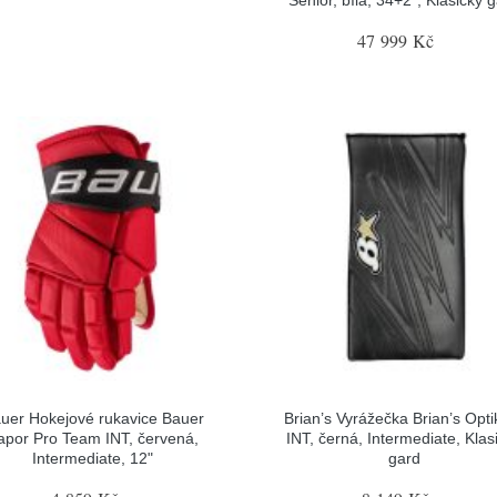
Senior, bílá, 34+2", Klasický 
47 999 Kč
uer Hokejové rukavice Bauer
Brian’s Vyrážečka Brian’s Opti
apor Pro Team INT, červená,
INT, černá, Intermediate, Klas
Intermediate, 12"
gard