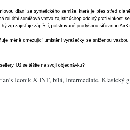
miovou dlaní ze syntetického semiše, která je přes střed dla
eliéfní semišová vrstva zajistit úchop odolný proti vlhkosti s
ý zip zajišťuje zápěstí, polstrované prodyšnou síťovinou AirKni
uje méně omezující umístění vyrážečky se sníženou vazbou
ellery. Už se těšíte na svoji objednávku?
ian’s Iconik X INT, bílá, Intermediate, Klasický g