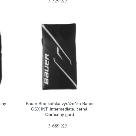
3 329 Kč
ony
Bauer Brankářská vyrážečka Bauer
GSX INT, Intermediate, černá,
Obrácený gard
3 689 Kč