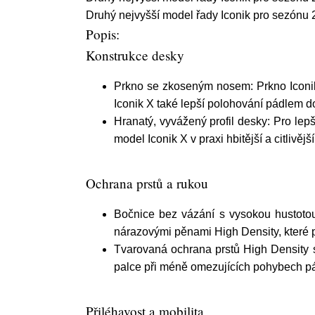
Druhý nejvyšší model řady Iconik pro sezónu 
Popis:
Konstrukce desky
Prkno se zkoseným nosem: Prkno Iconik
Iconik X také lepší polohování pádlem d
Hranatý, vyvážený profil desky: Pro lep
model Iconik X v praxi hbitější a citlivější
Ochrana prstů a rukou
Bočnice bez vázání s vysokou hustotou
nárazovými pěnami High Density, které p
Tvarovaná ochrana prstů High Density 
palce při méně omezujících pohybech pá
Přiléhavost a mobilita