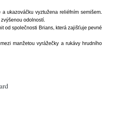
ně a ukazováčku vyztužena reliéfním semišem.
e zvýšenou odolností.
t od společnosti Brians, která zajišťuje pevné
 mezi manžetou vyrážečky a rukávy hrudního
ard