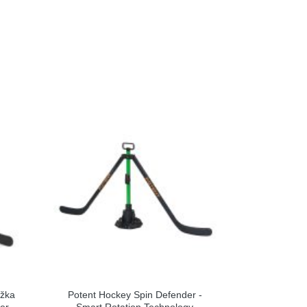
ožka
Potent Hockey Spin Defender -
er
Smart Rotation Technology