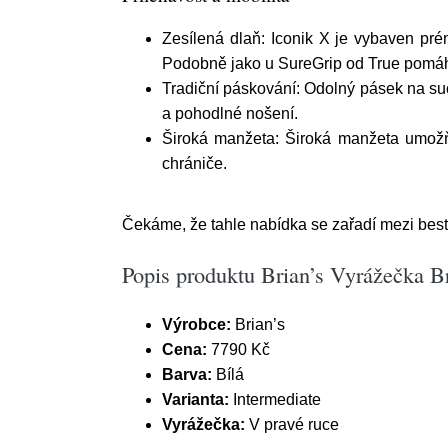
Zesílená dlaň: Iconik X je vybaven pré
Podobně jako u SureGrip od True pomáhá r
Tradiční páskování: Odolný pásek na such
a pohodlné nošení.
Široká manžeta: Široká manžeta umožň
chrániče.
Čekáme, že tahle nabídka se zařadí mezi bests
Popis produktu Brian’s Vyrážečka Br
Výrobce:
Brian’s
Cena:
7790 Kč
Barva:
Bílá
Varianta:
Intermediate
Vyrážečka:
V pravé ruce