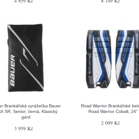
4 859 Kč
8 149 Kč
r Brankářská vyrážečka Bauer
Road Warrior Brankářské bet
X SR, Senior, černá, Klasický
Road Warrior Cobalt, 24"
gard
2 099 Kč
3 959 Kč