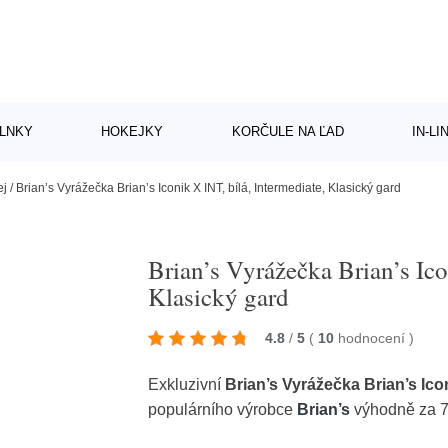
LNKY
HOKEJKY
KORČULE NA ĽAD
IN-L
ej
/
Brian’s Vyrážečka Brian’s Iconik X INT, bílá, Intermediate, Klasický gard
Brian’s Vyrážečka Brian’s Ico
Klasický gard
4.8
/
5
(
10
hodnocení
)
Exkluzivní
Brian’s Vyrážečka Brian’s Icon
populárního výrobce
Brian’s
výhodně za 