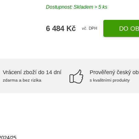
Dostupnost: Skladem > 5 ks
6 484 Kč
DO OB
vč. DPH
Vrácení zboží do 14 dní
Prověřený český o
zdarma a bez rizika
s kvalitními produkty
2024/25.