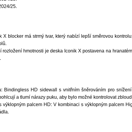
2024/25.
 X blocker má strmý tvar, který nabízí lepší směrovou kontr
olů.
ší rozložení hmotnosti je deska Iconik X postavena na hranatém
.
: Bindingless HD sidewall s vnitřním šněrováním pro snížen
ohlcují a tlumí nárazy puku, aby bylo možné kontrolovat zbloud
s výklopným palcem HD: V kombinaci s výklopným palcem High
dla.