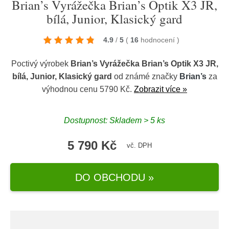
Brian’s Vyrážečka Brian’s Optik X3 JR,
bílá, Junior, Klasický gard
4.9
/
5
(
16
hodnocení
)
Poctivý výrobek
Brian’s Vyrážečka Brian’s Optik X3 JR,
bílá, Junior, Klasický gard
od známé značky
Brian’s
za
výhodnou cenu 5790 Kč.
Zobrazit více »
Dostupnost: Skladem > 5 ks
5 790 Kč
vč. DPH
DO OBCHODU »