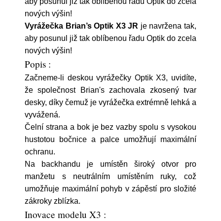
aby posunul již tak oblíbenou řadu Optik do zcela
nových výšin!
Vyrážečka Brian’s Optik X3 JR
je navržena tak,
aby posunul již tak oblíbenou řadu Optik do zcela
nových výšin!
Popis :
Začneme-li deskou vyrážečky Optik X3, uvidíte,
že společnost Brian's zachovala zkosený tvar
desky, díky čemuž je vyrážečka extrémně lehká a
vyvážená.
Čelní strana a bok je bez vazby spolu s vysokou
hustotou bočnice a palce umožňují maximální
ochranu.
Na backhandu je umístěn široký otvor pro
manžetu s neutrálním umístěním ruky, což
umožňuje maximální pohyb v zápěstí pro složité
zákroky zblízka.
Inovace modelu X3 :