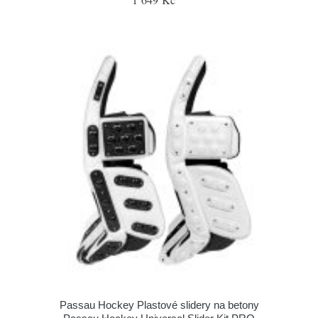
Passau Hockey Plastové slidery na betony