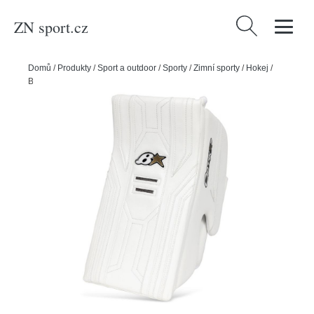
ZN sport.cz
Vyhledávání
Domů
/
Produkty
/
Sport a outdoor
/
Sporty
/
Zimní sporty
/
Hokej
/
Brian’s Vyrážečka Brian’s Optik X3 JR, bílá, Junior, Klasický gard