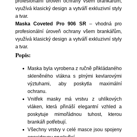
profesionální úroveň ochrany všem brankářům,
využívá klasický design a vytváří exkluzivní styly
a tvar.
Maska Coveted Pro 906 SR
– vhodná pro
profesionální úroveň ochrany všem brankářům,
využívá klasický design a vytváří exkluzivní styly
a tvar.
Popis:
Maska byla vyrobena z ručně přikládaného
skleněného vlákna s plnými kevlarovými
výztuhami, aby poskytla maximální
ochranu.
Vnitřek masky má vrstvu z uhlíkových
vláken, která přináší elegantní vzhled a
poskytuje mimořádnou tuhost, kterou
brankáři potřebují.
Všechny vrstvy v celé masce jsou spojeny