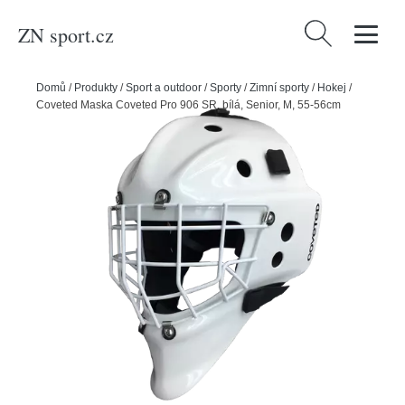
ZN sport.cz
Vyhledávání
Domů
/
Produkty
/
Sport a outdoor
/
Sporty
/
Zimní sporty
/
Hokej
/
Coveted Maska Coveted Pro 906 SR, bílá, Senior, M, 55-56cm