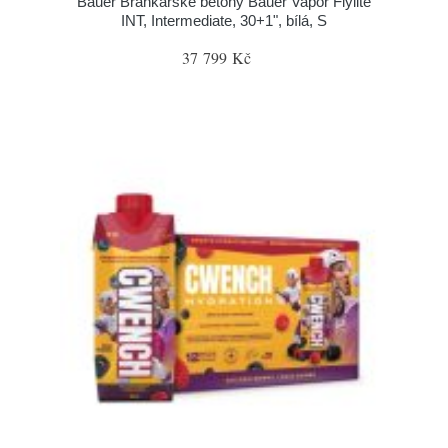
Bauer Brankářské betony Bauer Vapor Flylite
INT, Intermediate, 30+1", bílá, S
37 799 Kč