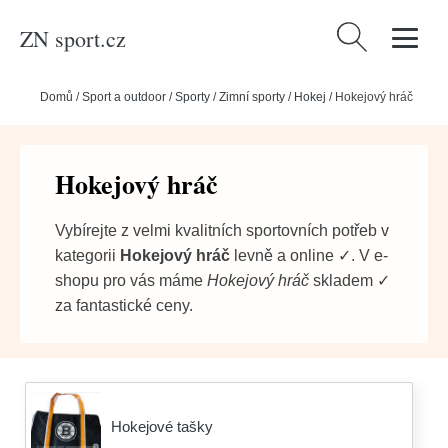
ZN sport.cz
Vyhledávání
Domů
/
Sport a outdoor
/
Sporty
/
Zimní sporty
/
Hokej
/
Hokejový hráč
Hokejový hráč
Vybírejte z velmi kvalitních sportovních potřeb v
kategorii
Hokejový hráč
levně a online ✓. V e-
shopu pro vás máme
Hokejový hráč
skladem ✓
za fantastické ceny.
Hokejové tašky