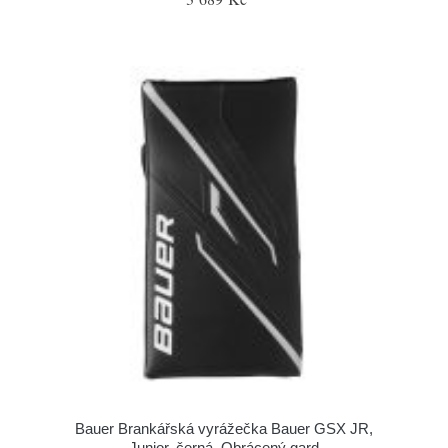
Bauer Brankářská vyrážečka Bauer GSX JR,
Junior, černá, Obrácený gard