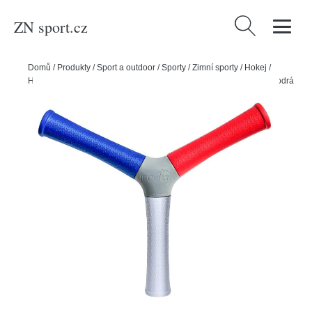
ZN sport.cz
Vyhledávání
Domů
/
Produkty
/
Sport a outdoor
/
Sporty
/
Zimní sporty
/
Hokej
/
Hecostix Hecostix Hand Eye Coordination Trainer, červená-bílá-modrá