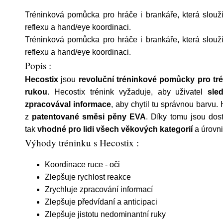
Tréninková pomůcka pro hráče i brankáře, která slouž
reflexu a hand/eye koordinaci.
Tréninková pomůcka pro hráče i brankáře, která slouž
reflexu a hand/eye koordinaci.
Popis :
Hecostix
jsou
revoluční tréninkové pomůcky pro tré
rukou
. Hecostix trénink vyžaduje, aby uživatel
sle
zpracovával informace
, aby chytil tu správnou barvu.
z
patentované směsi pěny EVA
. Díky tomu jsou dos
tak
vhodné pro lidi všech věkových kategorií
a úrovni
Výhody tréninku s Hecostix :
Koordinace ruce - oči
Zlepšuje rychlost reakce
Zrychluje zpracování informací
Zlepšuje předvídaní a anticipaci
Zlepšuje jistotu nedominantní ruky