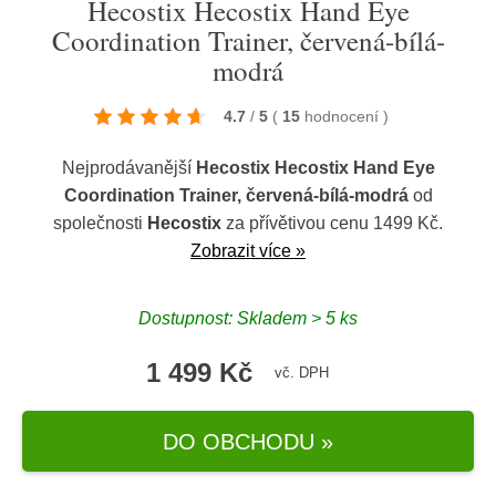
Hecostix Hecostix Hand Eye
Coordination Trainer, červená-bílá-
modrá
4.7
/
5
(
15
hodnocení
)
Nejprodávanější
Hecostix Hecostix Hand Eye
Coordination Trainer, červená-bílá-modrá
od
společnosti
Hecostix
za přívětivou cenu 1499 Kč.
Zobrazit více »
Dostupnost: Skladem > 5 ks
1 499 Kč
vč. DPH
DO OBCHODU »