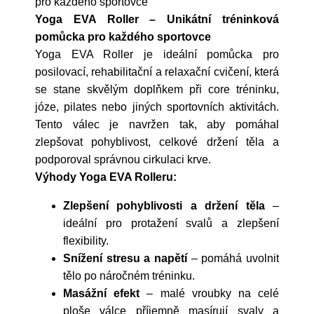
pro každého sportovce
Yoga EVA Roller – Unikátní tréninková
pomůcka pro každého sportovce
Yoga EVA Roller je ideální pomůcka pro
posilovací, rehabilitační a relaxační cvičení, která
se stane skvělým doplňkem při core tréninku,
józe, pilates nebo jiných sportovních aktivitách.
Tento válec je navržen tak, aby pomáhal
zlepšovat pohyblivost, celkové držení těla a
podporoval správnou cirkulaci krve.
Výhody Yoga EVA Rolleru:
Zlepšení pohyblivosti a držení těla
–
ideální pro protažení svalů a zlepšení
flexibility.
Snížení stresu a napětí
– pomáhá uvolnit
tělo po náročném tréninku.
Masážní efekt
– malé vroubky na celé
ploše válce příjemně masírují svaly a