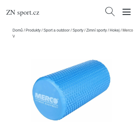
ZN sport.cz
Vyhledávání
Domů
/
Produkty
/
Sport a outdoor
/
Sporty
/
Zimní sporty
/
Hokej
/
Merco
Válec Yoga EVA Roller jóga válec 30cm