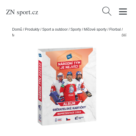
ZN sport.cz
Vyhledávání
Domů
/
Produkty
/
Sport a outdoor
/
Sporty
/
Míčové sporty
/
Florbal
/
Moje Kartičky Sběratelské album pro hokejové kartičky 2022 + 10 fólií