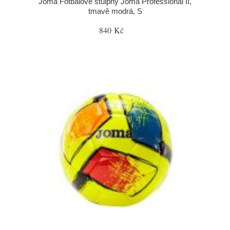
Joma Fotbalové stulpny Joma Professional II,
tmavě modrá, S
840 Kč