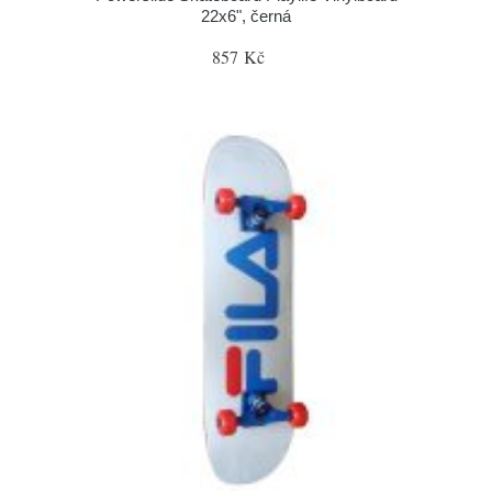
22x6", černá
857 Kč