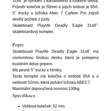
31x8" je vyroben z kanadského a ruského dřeva.
Průměr koleček je 50mm a jejich tvrdost je 95A.
5" trucky a ložiska Abec 7 Carbon Pro zajistí
skvělý požitek z jízdy.
Skateboard Playlife Deadly Eagle 31x8"-
skateboardový komplet.
Popis:
Skateboard Playlife Deadly Eagle 31x8" má
osmivrstvou širokou desku, která je polepena
kvalitním delux gripem.
Má pevné 5" trucky z hliníku.
Tento komplet má kolečka o tvrdosti 95A a o
velikosti 52mm, která pohání ložiska ABEC7.
Maximální doporučená nosnost 100kg.
Specifikace:
Velikost koleček:
52 mm