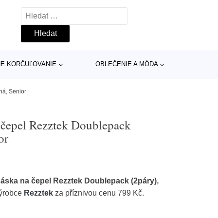
Vyhledávání
INE KORČUĽOVANIE
OBLEČENIE A MÓDA
ná, Senior
 čepel Rezztek Doublepack
or
áska na čepel Rezztek Doublepack (2páry),
výrobce
Rezztek
za příznivou cenu 799 Kč.