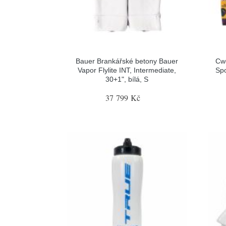
Bauer Brankářské betony Bauer
Cw
Vapor Flylite INT, Intermediate,
Spo
30+1", bílá, S
37 799 Kč