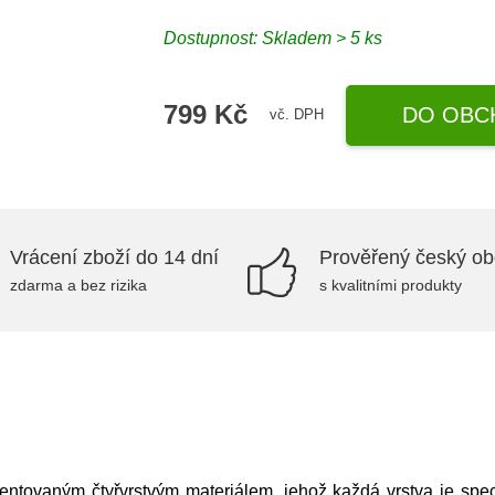
Dostupnost: Skladem > 5 ks
799 Kč
DO OBC
vč. DPH
Vrácení zboží do 14 dní
Prověřený český o
zdarma a bez rizika
s kvalitními produkty
ntovaným čtyřvrstvým materiálem, jehož každá vrstva je speci