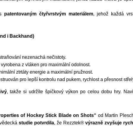
s
patentovaným čtyřvrstvým materiálem
, jehož každá vrs
and i Backhand)
dstraňování nezenachá nečistoty.
je vyrobena z vláken pro maximální odolnost.
imální ztrtáty energie a maximální pružnost.
struován pro lepší kontrolu nad pukem, rychlost a přesnost střel
ivý
, takže si udržíte špičkový výkon po celou dobu hry. Na
Properties of Hockey Stick Blade on Shots“
od Martin Plesc
á vědecká
studie potvrdila
, že Rezztek®
výrazně zvyšuje rych