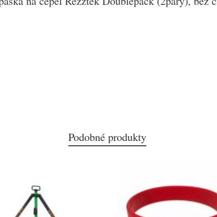
áska na čepel Rezztek Doublepack (2páry), bez čí
Podobné produkty