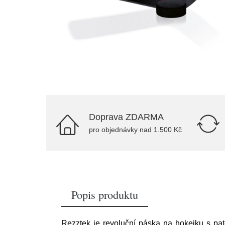
Doprava ZDARMA
pro objednávky nad 1.500 Kč
Popis produktu
Rezztek je revoluční páska na hokejku s pate