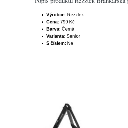
Popis produktu Rezztek Brankářská p
Výrobce:
Rezztek
Cena:
799 Kč
Barva:
Černá
Varianta:
Senior
S číslem:
Ne