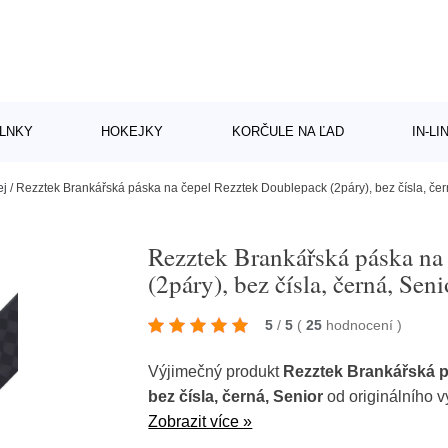
LNKY
HOKEJKY
KORČULE NA ĽAD
IN-L
ej
/
Rezztek Brankářská páska na čepel Rezztek Doublepack (2páry), bez čísla, čer
Rezztek Brankářská páska na
(2páry), bez čísla, černá, Seni
5
/
5
(
25
hodnocení
)
Výjimečný produkt
Rezztek Brankářská p
bez čísla, černá, Senior
od originálního 
Zobrazit více »