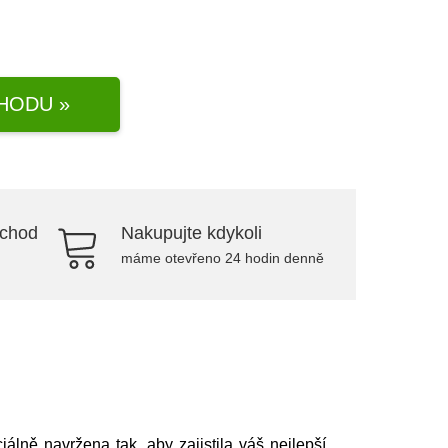
HODU »
bchod
Nakupujte kdykoli
máme otevřeno 24 hodin denně
álně navržena tak, aby zajistila váš nejlepší