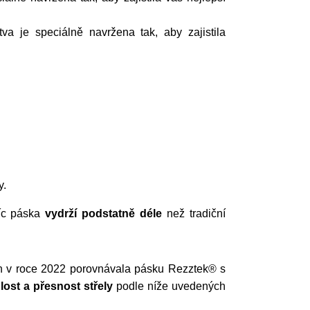
tva je speciálně navržena tak, aby zajistila
y.
víc páska
vydrží podstatně déle
než tradiční
h v roce 2022 porovnávala pásku Rezztek® s
lost a přesnost střely
podle níže uvedených