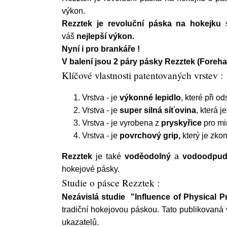
výkon.
Rezztek
je revoluční páska na hokejku
váš
nejlepší výkon.
Nyní i pro brankáře !
V balení jsou 2 páry pásky Rezztek (Foreh
Klíčové vlastnosti patentovaných vrstev :
Vrstva - je
výkonné lepidlo
, které při o
Vrstva - je
super silná síťovina
, která 
Vrstva - je vyrobena z
pryskyřice
pro min
Vrstva - je
povrchový grip,
který je zkon
Rezztek
je také
voděodolný
a
vodoodpud
hokejové pásky.
Studie o pásce Rezztek :
Nezávislá studie
"Influence of Physical 
tradiční hokejovou páskou. Tato publikovan
ukazatelů.