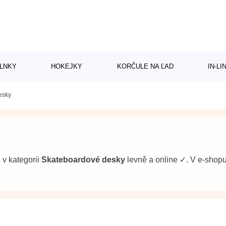
LNKY
HOKEJKY
KORČULE NA ĽAD
IN-L
esky
b v kategorii
Skateboardové desky
levně a online ✓. V e-sho