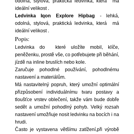
odolná, stylová, praktická ledvinka, která má
ideální velikost .
Ledvinka Iqon Explore Hipbag
- lehká,
odolná, stylová, praktická ledvinka, která má
ideální velikost .
Popis:
Ledvinka do které uložíte mobil, klíče,
peněženku, prostě vše, co potřebujete při běhání,
jízdě na inline bruslích nebo kole.
Zaručuje pohodlné používání, pohodlnému
nastavení a materiálům.
Má nastavitelný popruh, který umožní optimální
přizpůsobení individuálnímu tvaru postavy a
tloušťce vrstev oblečení, takže vám bude dobře
sedět a umožní pohodlný pohyb. Velký rozsah
nastavení umožňuje nosit ledvinku na bocích i na
hrudi.
Často je vystavena většímu zatížení,při výrobě