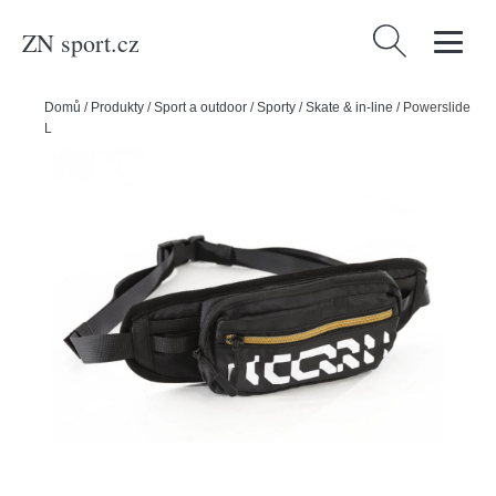
ZN sport.cz
Vyhledávání
Domů
/
Produkty
/
Sport a outdoor
/
Sporty
/
Skate & in-line
/
Powerslide
Ledvinka Iqon Explore Hipbag