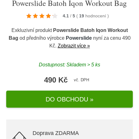
Powerslide Batoh Iqon Workout Bag
4.1
/
5
(
19
hodnocení
)
Exkluzivní produkt
Powerslide Batoh Iqon Workout
Bag
od předního výrobce
Powerslide
nyní za cenu 490
Kč.
Zobrazit více »
Dostupnost: Skladem > 5 ks
490 Kč
vč. DPH
DO OBCHODU »
Doprava ZDARMA