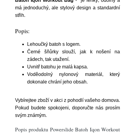
Batoh Iqon Workout Bag
- je lehký, odolný a
má jednoduchý, ale stylový design a standardní
střih.
Popis:
Lehoučký batoh s logem.
Černé šňůrky slouží, jak k nošení na
zádech, tak utažení.
Uvnitř batohu je malá kapsa.
Voděodolný nylonový materiál, který
dokonale chrání jeho obsah.
Vybírejtee zboží v akci z pohodlí vašeho domova.
Pokud budete spokojeni, doporučte nás prosím
svým známým.
Popis produktu Powerslide Batoh Iqon Workout