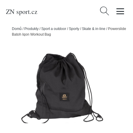
ZN sport.cz
Vyhledávání
Domů
/
Produkty
/
Sport a outdoor
/
Sporty
/
Skate & in-line
/
Powerslide
Batoh Iqon Workout Bag