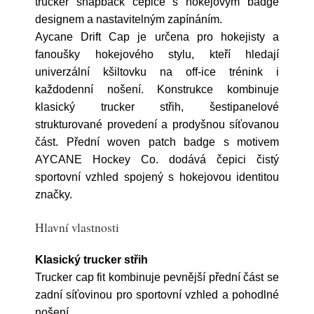
trucker snapback čepice s hokejovým badge
designem a nastavitelným zapínáním.
Aycane Drift Cap je určena pro hokejisty a
fanoušky hokejového stylu, kteří hledají
univerzální kšiltovku na off-ice trénink i
každodenní nošení. Konstrukce kombinuje
klasický trucker střih, šestipanelové
strukturované provedení a prodyšnou síťovanou
část. Přední woven patch badge s motivem
AYCANE Hockey Co. dodává čepici čistý
sportovní vzhled spojený s hokejovou identitou
značky.
Hlavní vlastnosti
Klasický trucker střih
Trucker cap fit kombinuje pevnější přední část se
zadní síťovinou pro sportovní vzhled a pohodlné
nošení.