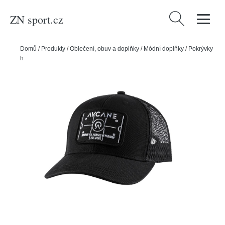
ZN sport.cz
Vyhledávání
Domů
/
Produkty
/
Oblečení, obuv a doplňky
/
Módní doplňky
/
Pokrývky
hlavy
/
Kšiltovky
/
Aycane Kšiltovka Aycane Drift Cap Black