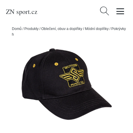
ZN sport.cz
Vyhledávání
Domů
/
Produkty
/
Oblečení, obuv a doplňky
/
Módní doplňky
/
Pokrývky
hlavy
/
Kšiltovky
/
Powerslide Kšiltovka Swings Racing Cap