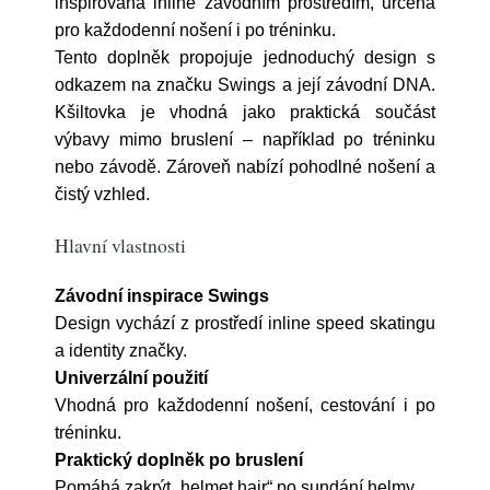
inspirovaná inline závodním prostředím, určená
pro každodenní nošení i po tréninku.
Tento doplněk propojuje jednoduchý design s
odkazem na značku Swings a její závodní DNA.
Kšiltovka je vhodná jako praktická součást
výbavy mimo bruslení – například po tréninku
nebo závodě. Zároveň nabízí pohodlné nošení a
čistý vzhled.
Hlavní vlastnosti
Závodní inspirace Swings
Design vychází z prostředí inline speed skatingu
a identity značky.
Univerzální použití
Vhodná pro každodenní nošení, cestování i po
tréninku.
Praktický doplněk po bruslení
Pomáhá zakrýt „helmet hair“ po sundání helmy.