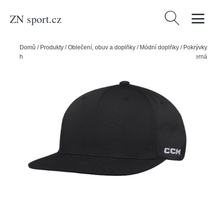
ZN sport.cz
Vyhledávání
Domů
/
Produkty
/
Oblečení, obuv a doplňky
/
Módní doplňky
/
Pokrývky
hlavy
/
Kšiltovky
/
CCM Kšiltovka CCM Team Flatbrim SR, Senior, černá