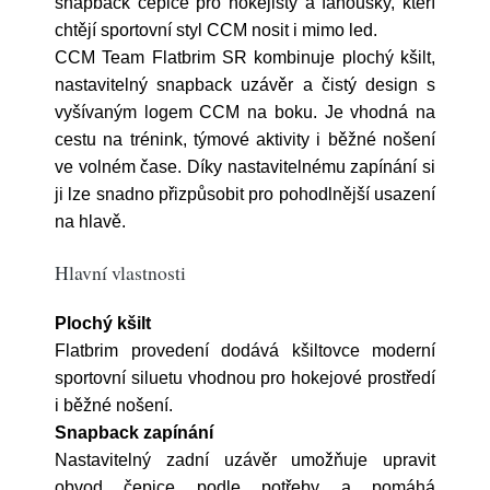
snapback čepice pro hokejisty a fanoušky, kteří
chtějí sportovní styl CCM nosit i mimo led.
CCM Team Flatbrim SR kombinuje plochý kšilt,
nastavitelný snapback uzávěr a čistý design s
vyšívaným logem CCM na boku. Je vhodná na
cestu na trénink, týmové aktivity i běžné nošení
ve volném čase. Díky nastavitelnému zapínání si
ji lze snadno přizpůsobit pro pohodlnější usazení
na hlavě.
Hlavní vlastnosti
Plochý kšilt
Flatbrim provedení dodává kšiltovce moderní
sportovní siluetu vhodnou pro hokejové prostředí
i běžné nošení.
Snapback zapínání
Nastavitelný zadní uzávěr umožňuje upravit
obvod čepice podle potřeby a pomáhá