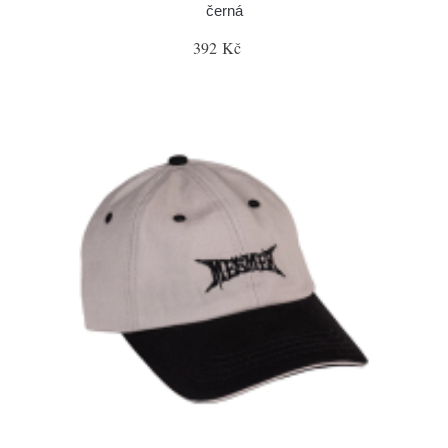
černá
392 Kč