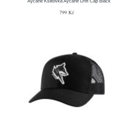
Aycane Kšiltovka Aycane Drift Cap Black
799 Kč