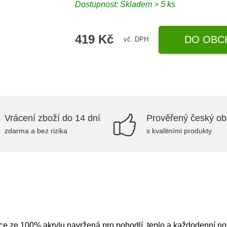
Dostupnost: Skladem > 5 ks
419 Kč
DO OBC
vč. DPH
Vrácení zboží do 14 dní
Prověřený český o
zdarma a bez rizika
s kvalitními produkty
ze 100% akrylu navržená pro pohodlí, teplo a každodenní noše