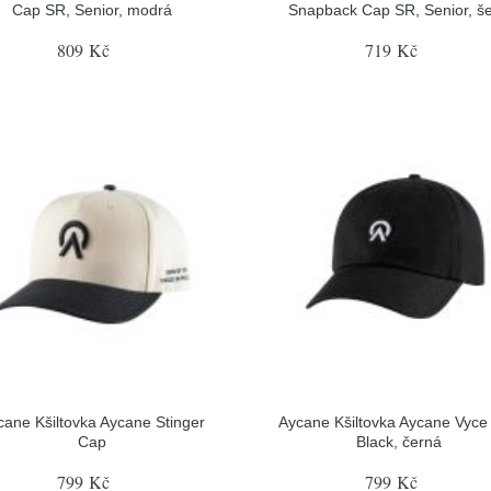
Cap SR, Senior, modrá
Snapback Cap SR, Senior, š
809 Kč
719 Kč
cane Kšiltovka Aycane Stinger
Aycane Kšiltovka Aycane Vyce
Cap
Black, černá
799 Kč
799 Kč