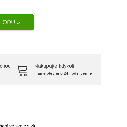
HODU »
bchod
Nakupujte kdykoli
máme otevřeno 24 hodin denně
ní ve skate stylu.