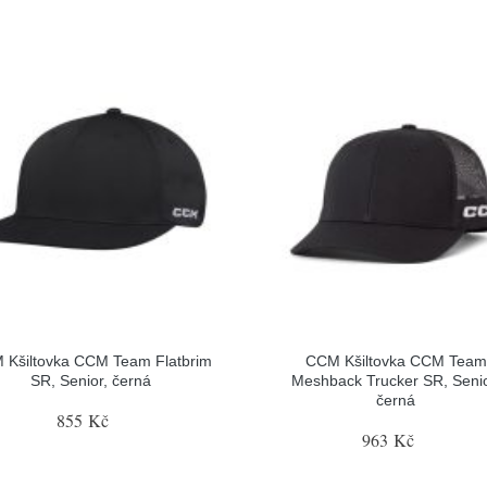
 Kšiltovka CCM Team Flatbrim
CCM Kšiltovka CCM Team
SR, Senior, černá
Meshback Trucker SR, Senio
černá
855 Kč
963 Kč