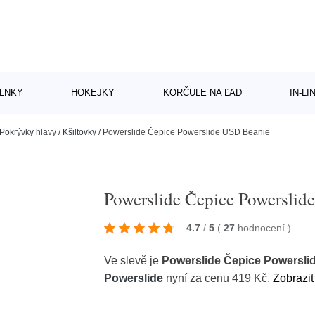
LNKY
HOKEJKY
KORČULE NA ĽAD
IN-L
Pokrývky hlavy
/
Kšiltovky
/
Powerslide Čepice Powerslide USD Beanie
Powerslide Čepice Powerslid
4.7
/
5
(
27
hodnocení
)
Ve slevě je
Powerslide Čepice Powersli
Powerslide
nyní za cenu 419 Kč.
Zobrazit