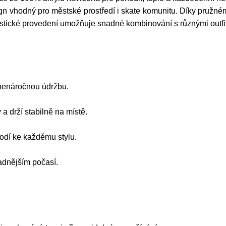
gn vhodný pro městské prostředí i skate komunitu. Díky pružném
listické provedení umožňuje snadné kombinování s různými outfit
a nenáročnou údržbu.
a drží stabilně na místě.
odí ke každému stylu.
adnějším počasí.