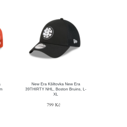
a
New Era Kšiltovka New Era
im
39THIRTY NHL, Boston Bruins, L-
XL
799 Kč