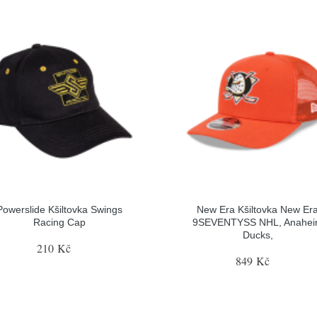
Powerslide Kšiltovka Swings
New Era Kšiltovka New Er
Racing Cap
9SEVENTYSS NHL, Anahe
Ducks,
210 Kč
849 Kč