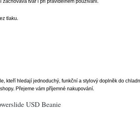
i zachovává tvar i při pravidelném používání.
ez tlaku.
e, kteří hledají jednoduchý, funkční a stylový doplněk do chlad
shopy. Přejeme vám příjemné nakupování.
Powerslide USD Beanie