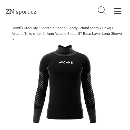
ZN sport.cz
Vyhledávání
Domů
/
Produkty
/
Sport a outdoor
/
Sporty
/
Zimní sporty
/
Hokej
/
Aycane Triko s nákrčníkem Aycane Blade GT Base Layer Long Sleeve
SR, Senior, L