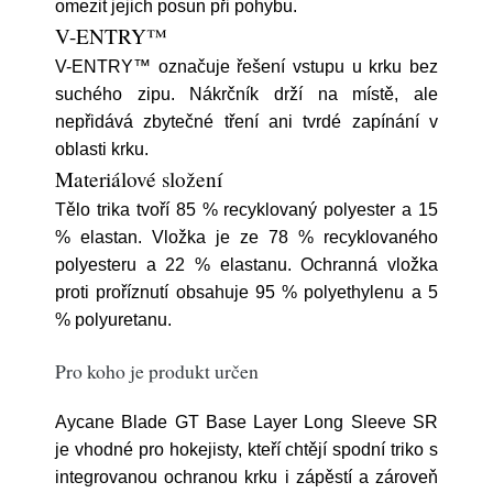
omezit jejich posun při pohybu.
V-ENTRY™
V-ENTRY™ označuje řešení vstupu u krku bez
suchého zipu. Nákrčník drží na místě, ale
nepřidává zbytečné tření ani tvrdé zapínání v
oblasti krku.
Materiálové složení
Tělo trika tvoří 85 % recyklovaný polyester a 15
% elastan. Vložka je ze 78 % recyklovaného
polyesteru a 22 % elastanu. Ochranná vložka
proti proříznutí obsahuje 95 % polyethylenu a 5
% polyuretanu.
Pro koho je produkt určen
Aycane Blade GT Base Layer Long Sleeve SR
je vhodné pro hokejisty, kteří chtějí spodní triko s
integrovanou ochranou krku i zápěstí a zároveň