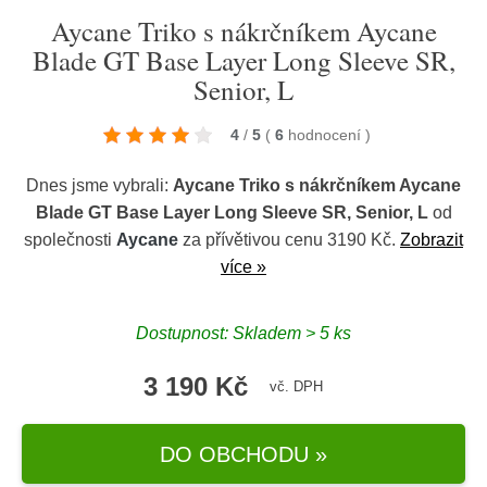
Aycane Triko s nákrčníkem Aycane
Blade GT Base Layer Long Sleeve SR,
Senior, L
4
/
5
(
6
hodnocení
)
Dnes jsme vybrali:
Aycane Triko s nákrčníkem Aycane
Blade GT Base Layer Long Sleeve SR, Senior, L
od
společnosti
Aycane
za přívětivou cenu 3190 Kč.
Zobrazit
více »
Dostupnost: Skladem > 5 ks
3 190 Kč
vč. DPH
DO OBCHODU »