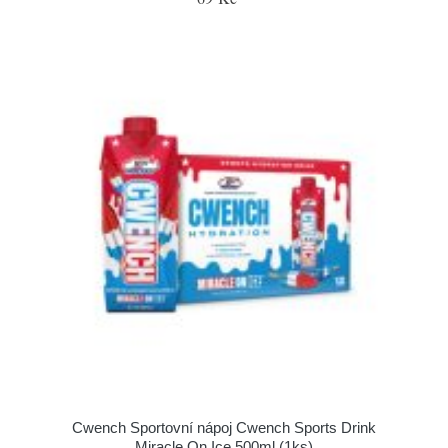
Cwench Sportovní nápoj Cwench Sports Drink
Miracle On Ice 500ml (1ks)