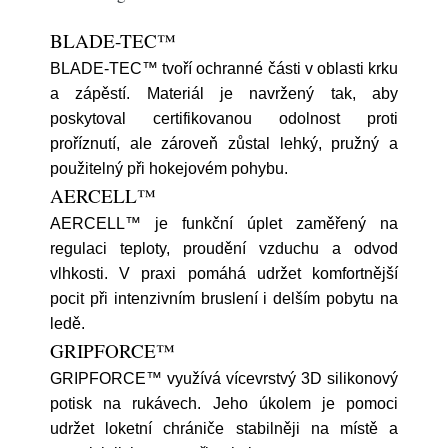
BLADE-TEC™
BLADE-TEC™ tvoří ochranné části v oblasti krku
a zápěstí. Materiál je navržený tak, aby
poskytoval certifikovanou odolnost proti
proříznutí, ale zároveň zůstal lehký, pružný a
použitelný při hokejovém pohybu.
AERCELL™
AERCELL™ je funkční úplet zaměřený na
regulaci teploty, proudění vzduchu a odvod
vlhkosti. V praxi pomáhá udržet komfortnější
pocit při intenzivním bruslení i delším pobytu na
ledě.
GRIPFORCE™
GRIPFORCE™ využívá vícevrstvý 3D silikonový
potisk na rukávech. Jeho úkolem je pomoci
udržet loketní chrániče stabilněji na místě a