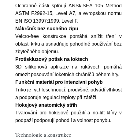
Ochranné části splňují ANSI/ISEA 105 Method
ASTM F2992-15, Level A7, a evropskou normu
EN ISO 13997:1999, Level F.
Nákrčník bez suchého zipu
Velcro-free konstrukce pomáhá snížit tření v
oblasti krku a usnadňuje pohodlné používání bez
zbytečného objemu.
Protiskluzový potisk na loktech
3D silikonová aplikace na rukávech pomáhá
omezit posouvání loketních chráničů během hry.
Funkční materiál pro intenzivní pohyb
Triko je rychleschnoucí, prodyšné, odvádí vlhkost
a podporuje regulaci teploty při zátěži.
Hokejový anatomický střih
Tvarování pro hokejové použití a no-lift klíny v
podpaží podporují pohodlí a volnost pohybu.
Technologie a konstrukce