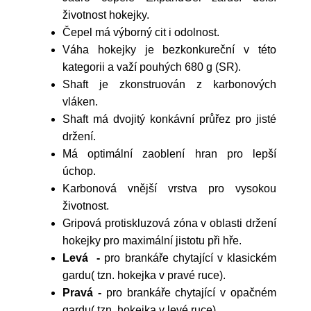
životnost hokejky.
Čepel má výborný cit i odolnost.
Váha hokejky je bezkonkureční v této
kategorii a važí pouhých 680 g (SR).
Shaft je zkonstruován z karbonových
vláken.
Shaft má dvojitý konkávní průřez pro jisté
držení.
Má optimální zaoblení hran pro lepší
úchop.
Karbonová vnější vrstva pro vysokou
životnost.
Gripová protiskluzová zóna v oblasti držení
hokejky pro maximální jistotu při hře.
Levá -
pro brankáře chytající v klasickém
gardu( tzn. hokejka v pravé ruce).
Pravá -
pro brankáře chytající v opačném
gardu( tzn. hokejka v levé ruce).