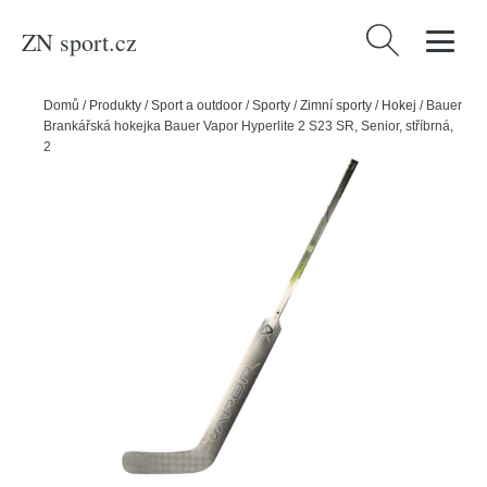
ZN sport.cz
Vyhledávání
Domů
/
Produkty
/
Sport a outdoor
/
Sporty
/
Zimní sporty
/
Hokej
/
Bauer
Brankářská hokejka Bauer Vapor Hyperlite 2 S23 SR, Senior, stříbrná,
25", P31, L