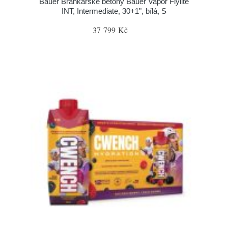
Bauer Brankářské betony Bauer Vapor Flylite
INT, Intermediate, 30+1", bílá, S
37 799 Kč