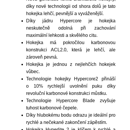
díky nové technologii od shora dolů je tato
hokejka lehčí, pevnější a vyváženější.
Díky jádru Hypercore je hokejka
neskutečně odolná při zachování
maximální lehkosti a skvělého citu.
Hokejka má pokročilou karbonovou
konstrukci ACL2.0, která je lehčí, ale
zároveň pevná.
Hokejka je jednou z nejlehčích hokejek
vůbec.
Technologie hokejky Hypercore2 přináší
o 10% rychlejší uvolnění puku díky
revoluční karbonové konstrukci můstku.
Technologie Hypercore Blade zvyšuje
tuhost karbonové čepele.
Díky hlubokému bodu odrazu je ideální pro
rychlé a nečekané zakončení zápěstím.
Hokejka Hyperlite 2 je klíčem k rychlé a