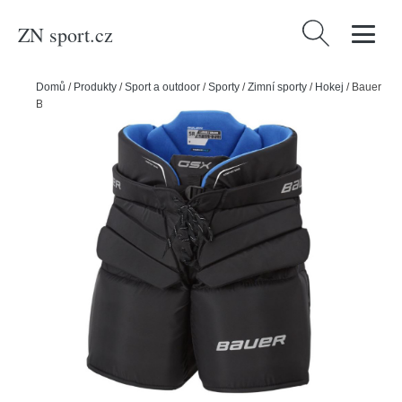
ZN sport.cz
Vyhledávání
Domů
/
Produkty
/
Sport a outdoor
/
Sporty
/
Zimní sporty
/
Hokej
/
Bauer
Brankářské kalhoty Bauer GSX S23 JR, Junior, černá, L-XL