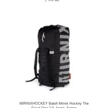
MIRNIXHOCKEY Batoh Mirnix Hockey The
Great One 2.0, černá, Senior