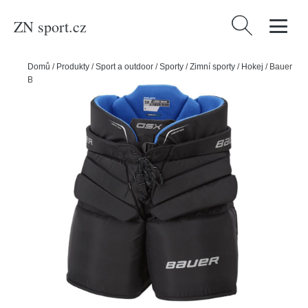
ZN sport.cz
Vyhledávání
Domů
/
Produkty
/
Sport a outdoor
/
Sporty
/
Zimní sporty
/
Hokej
/
Bauer
Brankářské kalhoty Bauer GSX S23 SR, Senior, černá, L