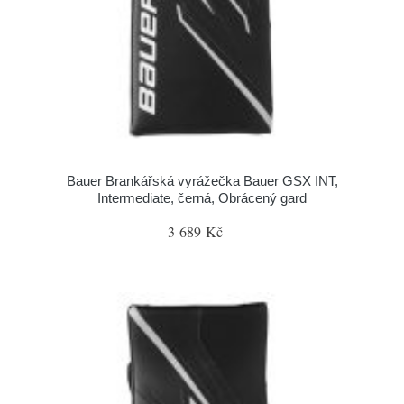
Bauer Brankářská vyrážečka Bauer GSX INT,
Intermediate, černá, Obrácený gard
3 689 Kč