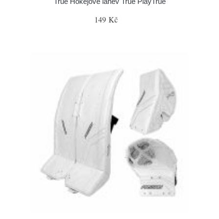
True Hokejové láhev True PlayTrue
149 Kč