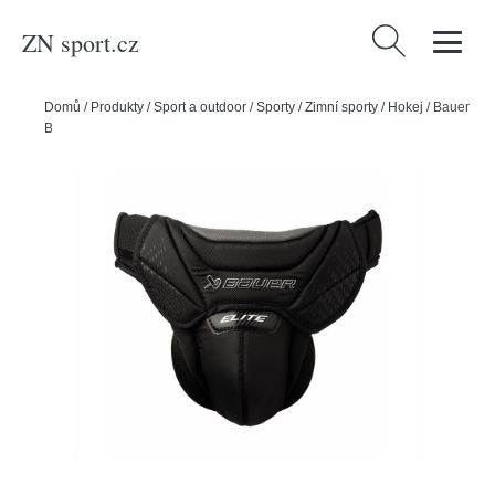
ZN sport.cz
Vyhledávání
Domů
/
Produkty
/
Sport a outdoor
/
Sporty
/
Zimní sporty
/
Hokej
/
Bauer
Brankářský suspenzor Bauer Elite S25, Junior