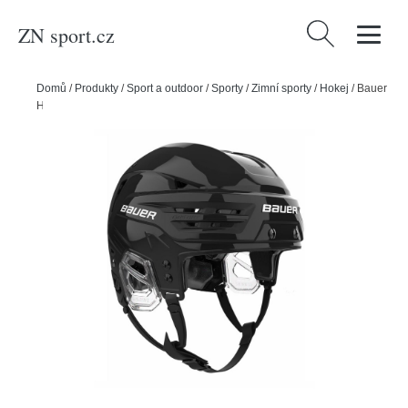
ZN sport.cz
Vyhledávání
Domů
/
Produkty
/
Sport a outdoor
/
Sporty
/
Zimní sporty
/
Hokej
/
Bauer
Helma Bauer Re-Akt 90 S25 SR, černá, Senior, 52-57cm, S