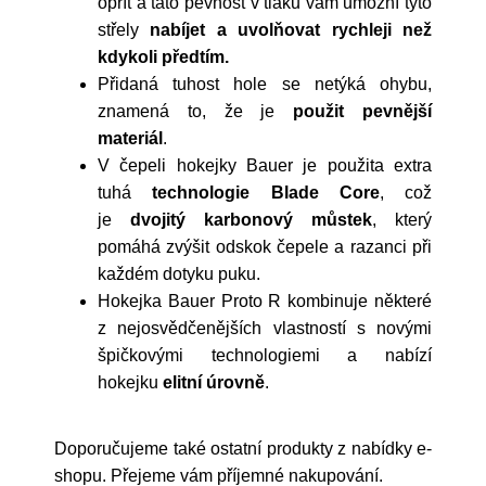
opřít a tato pevnost v tlaku vám umožní tyto
střely
nabíjet a uvolňovat rychleji než
kdykoli předtím.
Přidaná tuhost hole se netýká ohybu,
znamená to, že je
použit pevnější
materiál
.
V čepeli hokejky Bauer je použita extra
tuhá
technologie
Blade Core
, což
je
dvojitý karbonový můstek
, který
pomáhá zvýšit odskok čepele a razanci při
každém dotyku puku.
Hokejka Bauer Proto R kombinuje některé
z nejosvědčenějších vlastností s novými
špičkovými technologiemi a nabízí
hokejku
elitní úrovně
.
Doporučujeme také ostatní produkty z nabídky e-
shopu. Přejeme vám příjemné nakupování.