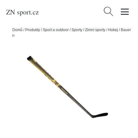
ZN sport.cz
Vyhledávání
Domů
/
Produkty
/
Sport a outdoor
/
Sporty
/
Zimní sporty
/
Hokej
/
Bauer
Hokejka Bauer Proto R Gold S23 Grip SR, Senior, 87, L, P92