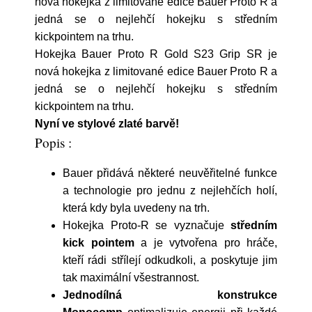
nová hokejka z limitované edice Bauer Proto R a
jedná se o nejlehčí hokejku s středním
kickpointem na trhu.
Hokejka Bauer Proto R Gold S23 Grip SR je
nová hokejka z limitované edice Bauer Proto R a
jedná se o nejlehčí hokejku s středním
kickpointem na trhu.
Nyní ve stylové zlaté barvě!
Popis :
Bauer přidává některé neuvěřitelné funkce
a technologie pro jednu z nejlehčích holí,
která kdy byla uvedeny na trh.
Hokejka Proto-R se vyznačuje
středním
kick pointem
a je vytvořena pro hráče,
kteří rádi střílejí odkudkoli, a poskytuje jim
tak maximální všestrannost.
Jednodílná konstrukce