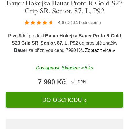
Bauer Hokejka Bauer Proto R Gold S23
Grip SR, Senior, 87, L, P92
4.6
/
5
(
21
hodnocení
)
Prvotřídní produkt
Bauer Hokejka Bauer Proto R Gold
S23 Grip SR, Senior, 87, L, P92
od proslulé značky
Bauer
za příznivou cenu 7990 Kč.
Zobrazit více »
Dostupnost: Skladem > 5 ks
7 990 Kč
vč. DPH
DO OBCHODU »