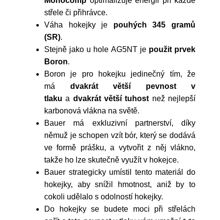
Monocomp
optimalizuje energii při každé
střele či přihrávce.
Váha hokejky je
pouhých 345 gramů
(SR)
.
Stejně jako u hole AG5NT je
použit prvek
Boron
.
Boron je pro hokejku jedinečný tím, že
má
dvakrát větší pevnost v
tlaku
a
dvakrát větší tuhost
než nejlepší
karbonová vlákna na světě.
Bauer má exkluzivní partnerství, díky
němuž je schopen vzít bór, který se dodává
ve formě prášku, a vytvořit z něj vlákno,
takže ho lze skutečně využít v hokejce.
Bauer strategicky umístil tento materiál do
hokejky, aby snížil hmotnost, aniž by to
cokoli udělalo s odolností hokejky.
Do hokejky se budete moci při střelách