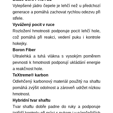
Vylepšené jádro čepele je lehčí než u předchozí
generace a pomáhá zachovat rychlou odezvu při
střele.
Vyvážený pocit v ruce
Rozložení hmotnosti podporuje pocit lehčí hole,
což pomáhá při reakci, vedení puku i kontrole
hokejky.
Boron Fiber
Ultralehká a tuhá vlákna s vysokým poměrem
pevnosti k hmotnosti podporují ukládání energie
a reakčnost hole.
TeXtreme® karbon
Odlehčený karbonový materiál použitý na shaftu
pomáhá zvýšit odolnost a zároveň udržet nízkou
hmotnost.
Hybridní tvar shaftu
Tvar shaftu dobře padne do ruky a podporuje
jistější kontrolu při práci s pukem i v náročnějších