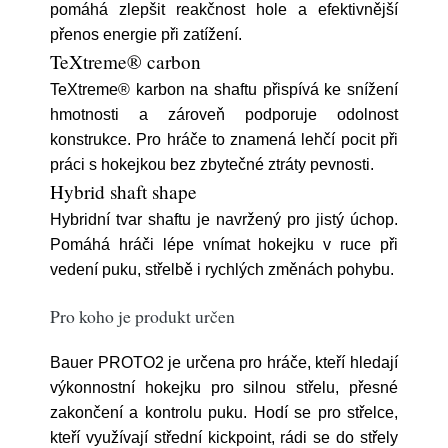
pomáhá zlepšit reakčnost hole a efektivnější
přenos energie při zatížení.
TeXtreme® carbon
TeXtreme® karbon na shaftu přispívá ke snížení
hmotnosti a zároveň podporuje odolnost
konstrukce. Pro hráče to znamená lehčí pocit při
práci s hokejkou bez zbytečné ztráty pevnosti.
Hybrid shaft shape
Hybridní tvar shaftu je navržený pro jistý úchop.
Pomáhá hráči lépe vnímat hokejku v ruce při
vedení puku, střelbě i rychlých změnách pohybu.
Pro koho je produkt určen
Bauer PROTO2 je určena pro hráče, kteří hledají
výkonnostní hokejku pro silnou střelu, přesné
zakončení a kontrolu puku. Hodí se pro střelce,
kteří využívají střední kickpoint, rádi se do střely