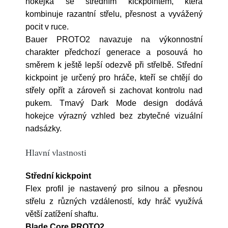
hokejka se středním kickpointem, která
kombinuje razantní střelu, přesnost a vyvážený
pocit v ruce.
Bauer PROTO2 navazuje na výkonnostní
charakter předchozí generace a posouvá ho
směrem k ještě lepší odezvě při střelbě. Střední
kickpoint je určený pro hráče, kteří se chtějí do
střely opřít a zároveň si zachovat kontrolu nad
pukem. Tmavý Dark Mode design dodává
hokejce výrazný vzhled bez zbytečné vizuální
nadsázky.
Hlavní vlastnosti
Střední kickpoint
Flex profil je nastavený pro silnou a přesnou
střelu z různých vzdáleností, kdy hráč využívá
větší zatížení shaftu.
Blade Core PROTO2