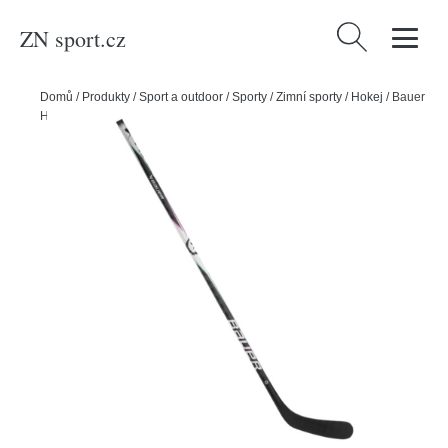
ZN sport.cz
Vyhledávání
Domů
/
Produkty
/
Sport a outdoor
/
Sporty
/
Zimní sporty
/
Hokej
/
Bauer
Hokejka Bauer Proto2 Black S25 SR, Senior, 77, L, P28