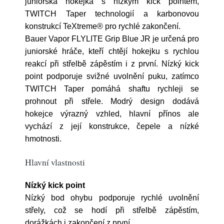
juniorská hokejka s nízkým kick pointem,
TWITCH Taper technologií a karbonovou
konstrukcí TeXtreme® pro rychlé zakončení.
Bauer Vapor FLYLITE Grip Blue JR je určená pro
juniorské hráče, kteří chtějí hokejku s rychlou
reakcí při střelbě zápěstím i z první. Nízký kick
point podporuje svižné uvolnění puku, zatímco
TWITCH Taper pomáhá shaftu rychleji se
prohnout při střele. Modrý design dodává
hokejce výrazný vzhled, hlavní přínos ale
vychází z její konstrukce, čepele a nízké
hmotnosti.
Hlavní vlastnosti
Nízký kick point
Nízký bod ohybu podporuje rychlé uvolnění
střely, což se hodí při střelbě zápěstím,
dorážkách i zakončení z první.