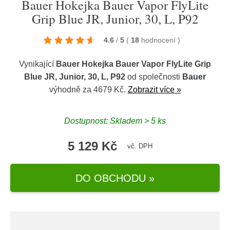
Bauer Hokejka Bauer Vapor FlyLite
Grip Blue JR, Junior, 30, L, P92
4.6
/
5
(
18
hodnocení
)
Vynikající
Bauer Hokejka Bauer Vapor FlyLite Grip
Blue JR, Junior, 30, L, P92
od společnosti
Bauer
výhodně za 4679 Kč.
Zobrazit více »
Dostupnost: Skladem > 5 ks
5 129 Kč
vč. DPH
DO OBCHODU »