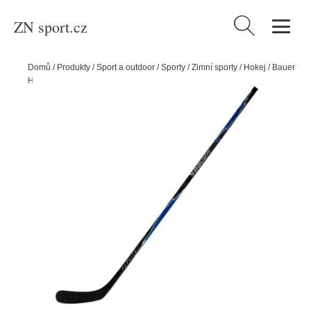
ZN sport.cz
Vyhledávání
Domů
/
Produkty
/
Sport a outdoor
/
Sporty
/
Zimní sporty
/
Hokej
/
Bauer
Hokejka Bauer Vapor FlyLite Grip Blue JR, Junior, 30, L, P92