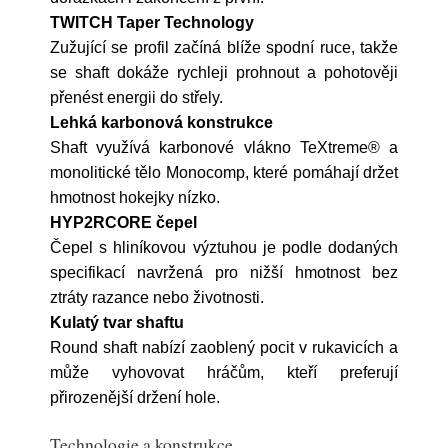
TWITCH Taper Technology
Zužující se profil začíná blíže spodní ruce, takže
se shaft dokáže rychleji prohnout a pohotověji
přenést energii do střely.
Lehká karbonová konstrukce
Shaft využívá karbonové vlákno TeXtreme® a
monolitické tělo Monocomp, které pomáhají držet
hmotnost hokejky nízko.
HYP2RCORE čepel
Čepel s hliníkovou výztuhou je podle dodaných
specifikací navržená pro nižší hmotnost bez
ztráty razance nebo životnosti.
Kulatý tvar shaftu
Round shaft nabízí zaoblený pocit v rukavicích a
může vyhovovat hráčům, kteří preferují
přirozenější držení hole.
Technologie a konstrukce