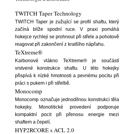
TWITCH Taper Technology
TWITCH Taper je zužující se profil shaftu, který
začíná blíže spodní ruce. V praxi pomáhá
hokejce rychleji se prohnout při střele a pohotově
reagovat při zakončení z kratšího nápřahu.
TeXtreme®
Karbonové vlákno TeXtreme® je součástí
vrstvené konstrukce shaftu. U této hokejky
přispívá k nízké hmotnosti a pevnému pocitu při
práci s pukem i při střelbě.
Monocomp
Monocomp označuje jednodílnou konstrukci těla
hokejky. Monolitické provedení podporuje
kompaktní pocit při přenosu energie mezi
shaftem a čepelí.
HYP2RCORE s ACL 2.0