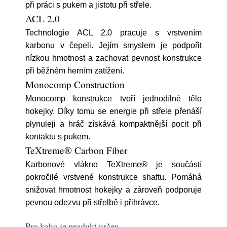
při práci s pukem a jistotu při střele.
ACL 2.0
Technologie ACL 2.0 pracuje s vrstvením
karbonu v čepeli. Jejím smyslem je podpořit
nízkou hmotnost a zachovat pevnost konstrukce
při běžném herním zatížení.
Monocomp Construction
Monocomp konstrukce tvoří jednodílné tělo
hokejky. Díky tomu se energie při střele přenáší
plynuleji a hráč získává kompaktnější pocit při
kontaktu s pukem.
TeXtreme® Carbon Fiber
Karbonové vlákno TeXtreme® je součástí
pokročilé vrstvené konstrukce shaftu. Pomáhá
snižovat hmotnost hokejky a zároveň podporuje
pevnou odezvu při střelbě i přihrávce.
Pro koho je produkt určen