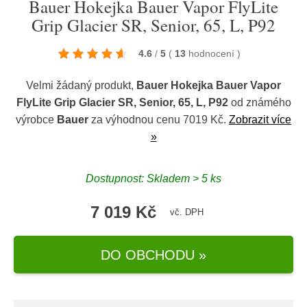
Bauer Hokejka Bauer Vapor FlyLite
Grip Glacier SR, Senior, 65, L, P92
4.6
/
5
(
13
hodnocení
)
Velmi žádaný produkt,
Bauer Hokejka Bauer Vapor
FlyLite Grip Glacier SR, Senior, 65, L, P92
od známého
výrobce
Bauer
za výhodnou cenu 7019 Kč.
Zobrazit více
»
Dostupnost: Skladem > 5 ks
7 019 Kč
vč. DPH
DO OBCHODU »