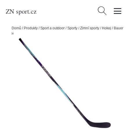
ZN sport.cz
Vyhledávání
Domů
/
Produkty
/
Sport a outdoor
/
Sporty
/
Zimní sporty
/
Hokej
/
Bauer
Hokejka Bauer Vapor FlyLite Grip Glacier SR, Senior, 65, L, P92