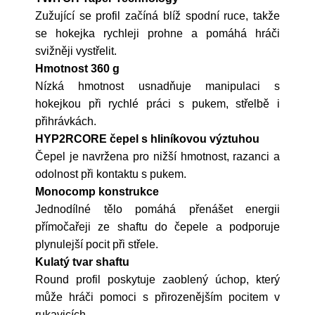
Zužující se profil začíná blíž spodní ruce, takže
se hokejka rychleji prohne a pomáhá hráči
svižněji vystřelit.
Hmotnost 360 g
Nízká hmotnost usnadňuje manipulaci s
hokejkou při rychlé práci s pukem, střelbě i
přihrávkách.
HYP2RCORE čepel s hliníkovou výztuhou
Čepel je navržena pro nižší hmotnost, razanci a
odolnost při kontaktu s pukem.
Monocomp konstrukce
Jednodílné tělo pomáhá přenášet energii
přímočařeji ze shaftu do čepele a podporuje
plynulejší pocit při střele.
Kulatý tvar shaftu
Round profil poskytuje zaoblený úchop, který
může hráči pomoci s přirozenějším pocitem v
rukavicích.