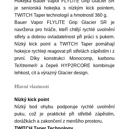
Hokejka Bauer Vapor FLYLITE Grip Glacier SR
je seniorská hokejka s nízkým kick pointem,
TWITCH Taper technologií a hmotností 360 g.
Bauer Vapor FLYLITE Grip Glacier SR je
navržena pro hráče, kteří chtějí rychlé uvolnění
střely a dobrou ovladatelnost při práci s pukem.
Nízký kick point a TWITCH Taper pomáhají
hokejce rychleji reagovat při střelách zápěstím i z
první. Díky konstrukci Monocomp, karbonu
TeXtreme® a čepeli HYP2RCORE kombinuje
lehkost, cit a výrazný Glacier design.
Hlavní vlastnosti
Nízký kick point
Nízký bod ohybu podporuje rychlé uvolnění
puku, což je praktické při střelbě zápěstím,
dorážkách a zakončení z menšího prostoru.
TWITCH Taper Technology