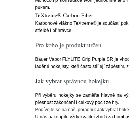
Monocomp konstrukce tvoří jednodílné tělo ho
pukem.
TeXtreme® Carbon Fiber
Karbonové vlákno TeXtreme® je součástí pokr
střelbě i přihrávce.
Pro koho je produkt určen
Bauer Vapor FLYLITE Grip Purple SR je vhodná
laděné hokejisty, kteří často střílejí zápěstím, 
Jak vybrat správnou hokejku
Při výběru hokejky se zaměřte hlavně na výšku
přesnost zakončení i celkový pocit ze hry.
Podívejte se na naši poradnu: Jak vybrat hoke
U nás nakoupíte vždy kvalitní zboží za bombasti