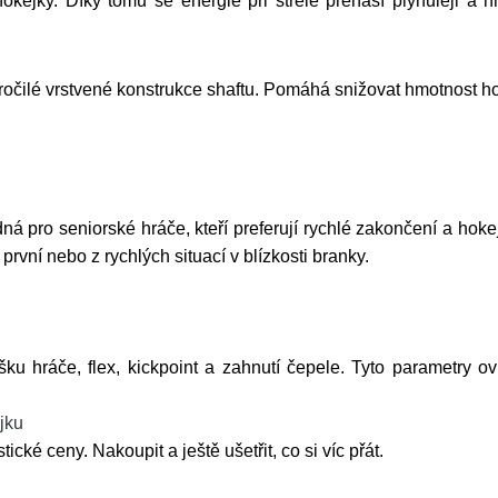
kejky. Díky tomu se energie při střele přenáší plynuleji a h
očilé vrstvené konstrukce shaftu. Pomáhá snižovat hmotnost h
 pro seniorské hráče, kteří preferují rychlé zakončení a hoke
z první nebo z rychlých situací v blízkosti branky.
 hráče, flex, kickpoint a zahnutí čepele. Tyto parametry ovli
jku
cké ceny. Nakoupit a ještě ušetřit, co si víc přát.