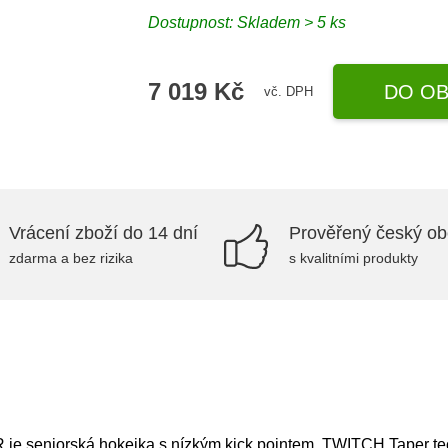
Dostupnost: Skladem > 5 ks
7 019 Kč
DO OB
vč. DPH
Vrácení zboží do 14 dní
Prověřený český o
zdarma a bez rizika
s kvalitními produkty
je seniorská hokejka s nízkým kick pointem, TWITCH Taper tec