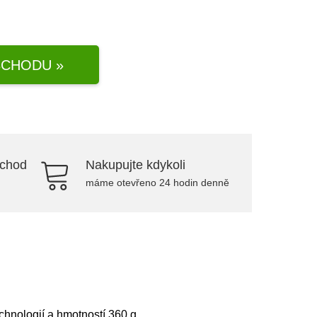
CHODU »
bchod
Nakupujte kdykoli
máme otevřeno 24 hodin denně
hnologií a hmotností 360 g.