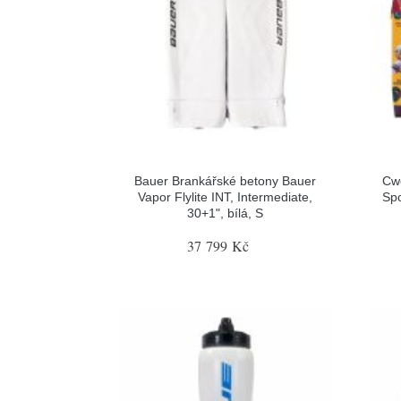
Bauer Brankářské betony Bauer
Cw
Vapor Flylite INT, Intermediate,
Spo
30+1", bílá, S
37 799 Kč