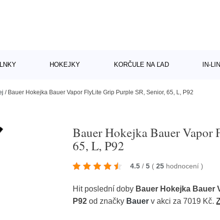
LNKY
HOKEJKY
KORČULE NA ĽAD
IN-L
ej
/
Bauer Hokejka Bauer Vapor FlyLite Grip Purple SR, Senior, 65, L, P92
Bauer Hokejka Bauer Vapor Fl
65, L, P92
4.5
/
5
(
25
hodnocení
)
Hit poslední doby
Bauer Hokejka Bauer Va
P92
od značky
Bauer
v akci za 7019 Kč.
Z