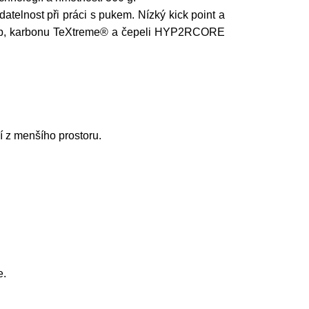
atelnost při práci s pukem. Nízký kick point a
ocomp, karbonu TeXtreme® a čepeli HYP2RCORE
í z menšího prostoru.
e.