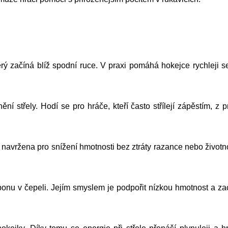
erý začíná blíž spodní ruce. V praxi pomáhá hokejce rychleji s
ní střely. Hodí se pro hráče, kteří často střílejí zápěstím, z
ržena pro snížení hmotnosti bez ztráty razance nebo životnos
bonu v čepeli. Jejím smyslem je podpořit nízkou hmotnost a z