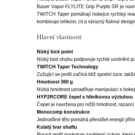
Bauer Vapor FLYLITE Grip Purple SR je navržen
TWITCH Taper pomáhají hokejce rychleji rea
kombinuje lehkost, cit a výrazný fialový design
Hlavní vlastnosti
Nízký kick point
Nízký bod ohybu podporuje rychlé uvolnění puk
TWITCH Taper Technology
Zužující se profil začíná blíž spodní ruce, takž
Hmotnost 360 g
Nízká hmotnost usnadňuje manipulaci s hokejko
HYP2RCORE čepel s hliníkovou výztuhou
Čepel je navržena pro nižší hmotnost, razanci
Monocomp konstrukce
Jednodílné tělo pomáhá přenášet energii přímoč
Kulatý tvar shaftu
Round profil poskytuje zaoblený úchop, který 