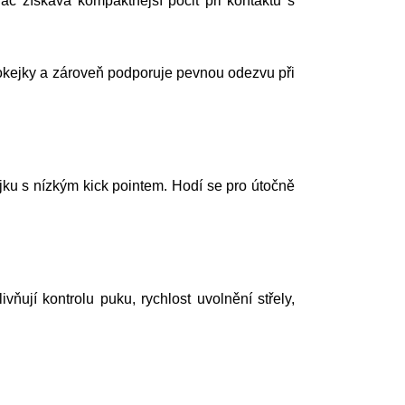
ráč získává kompaktnější pocit při kontaktu s
okejky a zároveň podporuje pevnou odezvu při
jku s nízkým kick pointem. Hodí se pro útočně
vňují kontrolu puku, rychlost uvolnění střely,