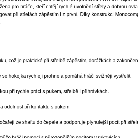
a pro hráče, kteří chtějí rychlé uvolnění střely a dobrou ovlad
govat při střelách zápěstím i z první. Díky konstrukci Mon
.
u, což je praktické při střelbě zápěstím, dorážkách a zakončen
e se hokejka rychleji prohne a pomáhá hráči svižněji vystřelit.
u při rychlé práci s pukem, střelbě i přihrávkách.
 a odolnost při kontaktu s pukem.
ařeji ze shaftu do čepele a podporuje plynulejší pocit při střel
může hráči pomoci s přirozenějším pocitem v rukavicích.