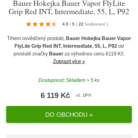
Bauer Hokejka Bauer Vapor FlyLite
Grip Red INT, Intermediate, 55, L, P92
4.5
/
5
(
22
hodnocení
)
Trhem osvědčený produkt,
Bauer Hokejka Bauer Vapor
FlyLite Grip Red INT, Intermediate, 55, L, P92
od
proslulé značky
Bauer
za výhodnou cenu 6119 Kč.
Zobrazit více »
Dostupnost: Skladem > 5 ks
6 119 Kč
vč. DPH
DO OBCHODU »