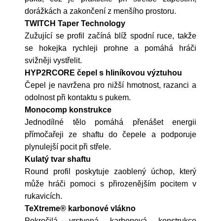
dorážkách a zakončení z menšího prostoru.
TWITCH Taper Technology
Zužující se profil začíná blíž spodní ruce, takže
se hokejka rychleji prohne a pomáhá hráči
svižněji vystřelit.
HYP2RCORE čepel s hliníkovou výztuhou
Čepel je navržena pro nižší hmotnost, razanci a
odolnost při kontaktu s pukem.
Monocomp konstrukce
Jednodílné tělo pomáhá přenášet energii
přímočařeji ze shaftu do čepele a podporuje
plynulejší pocit při střele.
Kulatý tvar shaftu
Round profil poskytuje zaoblený úchop, který
může hráči pomoci s přirozenějším pocitem v
rukavicích.
TeXtreme® karbonové vlákno
Pokročilá vrstvená karbonová konstrukce