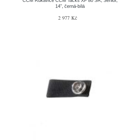
CCM Rukavice CCM Tacks XF 80 SR, Senior,
14", černá-bílá
2 977 Kč