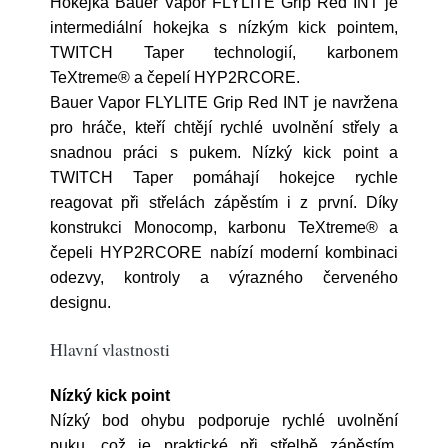
Hokejka Bauer Vapor FLYLITE Grip Red INT je
intermediální hokejka s nízkým kick pointem,
TWITCH Taper technologií, karbonem
TeXtreme® a čepelí HYP2RCORE.
Bauer Vapor FLYLITE Grip Red INT je navržena
pro hráče, kteří chtějí rychlé uvolnění střely a
snadnou práci s pukem. Nízký kick point a
TWITCH Taper pomáhají hokejce rychle
reagovat při střelách zápěstím i z první. Díky
konstrukci Monocomp, karbonu TeXtreme® a
čepeli HYP2RCORE nabízí moderní kombinaci
odezvy, kontroly a výrazného červeného
designu.
Hlavní vlastnosti
Nízký kick point
Nízký bod ohybu podporuje rychlé uvolnění
puku, což je praktické při střelbě zápěstím,