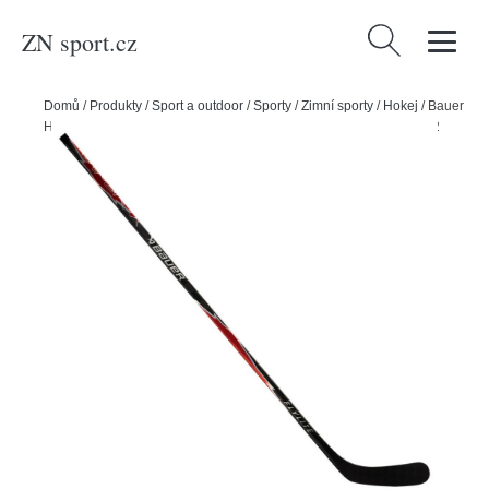
ZN sport.cz
Vyhledávání
Domů
/
Produkty
/
Sport a outdoor
/
Sporty
/
Zimní sporty
/
Hokej
/
Bauer
Hokejka Bauer Vapor FlyLite Grip Red INT, Intermediate, 55, L, P92