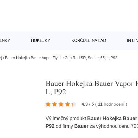
LNKY
HOKEJKY
KORČULE NA ĽAD
IN-L
ej
/
Bauer Hokejka Bauer Vapor FlyLite Grip Red SR, Senior, 65, L, P92
Bauer Hokejka Bauer Vapor Fl
L, P92
4.3
/
5
(
11
hodnocení
)
Výjimečný produkt
Bauer Hokejka Bauer V
P92
od firmy
Bauer
za výhodnou cenu 70