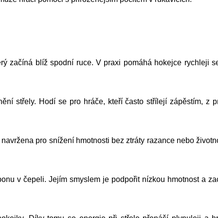
erý začíná blíž spodní ruce. V praxi pomáhá hokejce rychleji s
ní střely. Hodí se pro hráče, kteří často střílejí zápěstím, z
ržena pro snížení hmotnosti bez ztráty razance nebo životnos
bonu v čepeli. Jejím smyslem je podpořit nízkou hmotnost a z