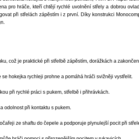
pro hráče, kteří chtějí rychlé uvolnění střely a dobrou ovlada
govat při střelách zápěstím i z první. Díky konstrukci Mon
gn.
u, což je praktické při střelbě zápěstím, dorážkách a zakončen
e se hokejka rychleji prohne a pomáhá hráči svižněji vystřelit.
u při rychlé práci s pukem, střelbě i přihrávkách.
 a odolnost při kontaktu s pukem.
ařeji ze shaftu do čepele a podporuje plynulejší pocit při střel
může hráči pomoci s přirozenějším pocitem v rukavicích.