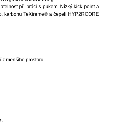
telnost při práci s pukem. Nízký kick point a
ocomp, karbonu TeXtreme® a čepeli HYP2RCORE
í z menšího prostoru.
e.