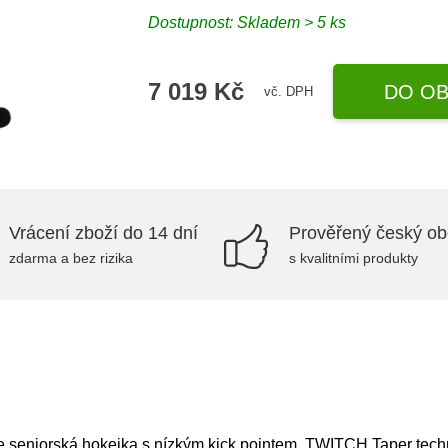
Dostupnost: Skladem > 5 ks
7 019 Kč
DO OB
vč. DPH
Vrácení zboží do 14 dní
Prověřený český o
zdarma a bez rizika
s kvalitními produkty
seniorská hokejka s nízkým kick pointem, TWITCH Taper techno