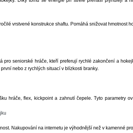
kejky. Díky tomu se energie při střele přenáší plynuleji a h
očilé vrstvené konstrukce shaftu. Pomáhá snižovat hmotnost h
ro seniorské hráče, kteří preferují rychlé zakončení a hokej
z první nebo z rychlých situací v blízkosti branky.
 hráče, flex, kickpoint a zahnutí čepele. Tyto parametry ovli
jku
st. Nakupování na internetu je výhodnější než v kamenné prod