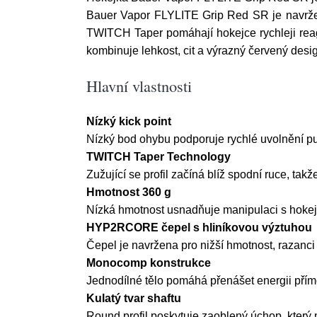
Bauer Vapor FLYLITE Grip Red SR je navržena 
TWITCH Taper pomáhají hokejce rychleji rea
kombinuje lehkost, cit a výrazný červený desi
Hlavní vlastnosti
Nízký kick point
Nízký bod ohybu podporuje rychlé uvolnění puk
TWITCH Taper Technology
Zužující se profil začíná blíž spodní ruce, takž
Hmotnost 360 g
Nízká hmotnost usnadňuje manipulaci s hokejko
HYP2RCORE čepel s hliníkovou výztuhou
Čepel je navržena pro nižší hmotnost, razanci
Monocomp konstrukce
Jednodílné tělo pomáhá přenášet energii přímoč
Kulatý tvar shaftu
Round profil poskytuje zaoblený úchop, který 