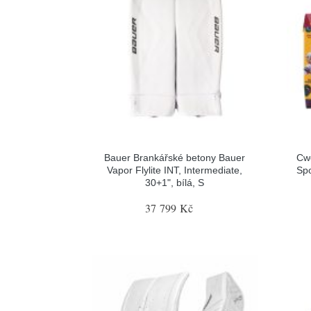
Bauer Brankářské betony Bauer
Cw
Vapor Flylite INT, Intermediate,
Spo
30+1", bílá, S
37 799 Kč