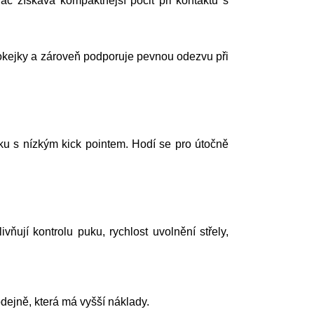
ráč získává kompaktnější pocit při kontaktu s
okejky a zároveň podporuje pevnou odezvu při
ku s nízkým kick pointem. Hodí se pro útočně
vňují kontrolu puku, rychlost uvolnění střely,
ejně, která má vyšší náklady.