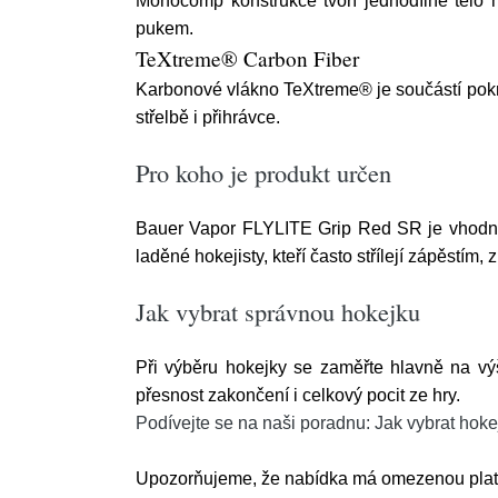
Monocomp konstrukce tvoří jednodílné tělo ho
pukem.
TeXtreme® Carbon Fiber
Karbonové vlákno TeXtreme® je součástí pokr
střelbě i přihrávce.
Pro koho je produkt určen
Bauer Vapor FLYLITE Grip Red SR je vhodná p
laděné hokejisty, kteří často střílejí zápěstím, 
Jak vybrat správnou hokejku
Při výběru hokejky se zaměřte hlavně na výšku
přesnost zakončení i celkový pocit ze hry.
Podívejte se na naši poradnu: Jak vybrat hoke
Upozorňujeme, že nabídka má omezenou platno