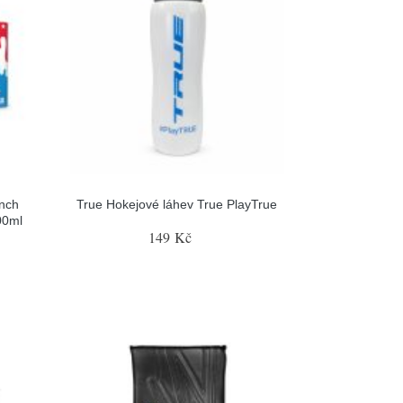
nch
True Hokejové láhev True PlayTrue
00ml
149 Kč