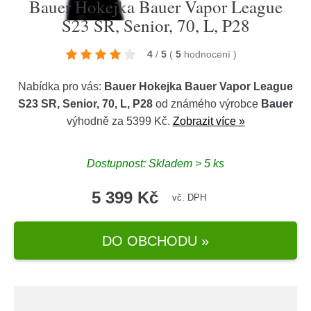
Bauer Hokejka Bauer Vapor League
S23 SR, Senior, 70, L, P28
4
/
5
(
5
hodnocení
)
Nabídka pro vás:
Bauer Hokejka Bauer Vapor League
S23 SR, Senior, 70, L, P28
od známého výrobce
Bauer
výhodně za 5399 Kč.
Zobrazit více »
Dostupnost: Skladem > 5 ks
5 399 Kč
vč. DPH
DO OBCHODU »