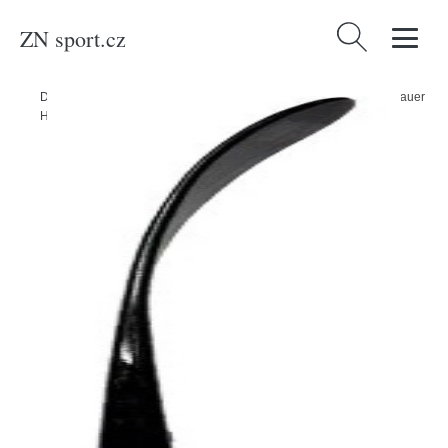
ZN sport.cz
Vyhledávání
Domů
/
Produkty
/
Sport a outdoor
/
Sporty
/
Zimní sporty
/
Hokej
/
Bauer
Hokejka Bauer Vapor League S23 SR, Senior, 70, L, P28