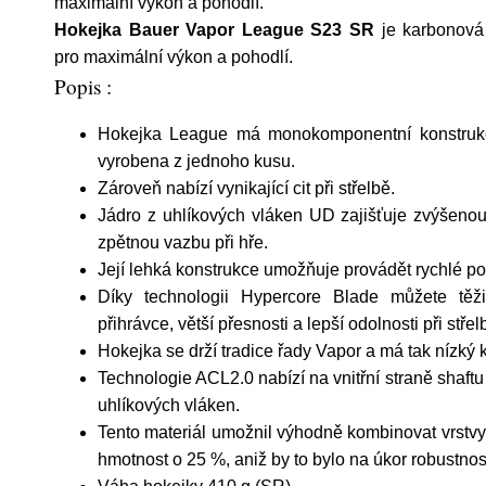
maximální výkon a pohodlí.
Hokejka Bauer Vapor League S23 SR
je karbonová
pro maximální výkon a pohodlí.
Popis :
Hokejka League má monokomponentní konstrukc
vyrobena z jednoho kusu.
Zároveň nabízí vynikající cit při střelbě.
Jádro z uhlíkových vláken UD zajišťuje zvýšenou
zpětnou vazbu při hře.
Její lehká konstrukce umožňuje provádět rychlé poh
Díky technologii Hypercore Blade můžete těži
přihrávce, větší přesnosti a lepší odolnosti při střel
Hokejka se drží tradice řady Vapor a má tak nízký k
Technologie ACL2.0 nabízí na vnitřní straně shaftu t
uhlíkových vláken.
Tento materiál umožnil výhodně kombinovat vrstvy t
hmotnost o 25 %, aniž by to bylo na úkor robustnost