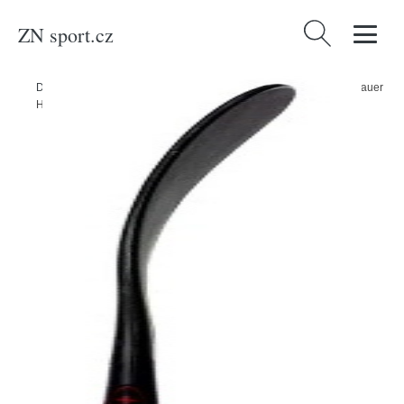
ZN sport.cz
Vyhledávání
Domů
/
Produkty
/
Sport a outdoor
/
Sporty
/
Zimní sporty
/
Hokej
/
Bauer
Hokejka Bauer Vapor X4 S23 INT, Intermediate, 55, L, P92