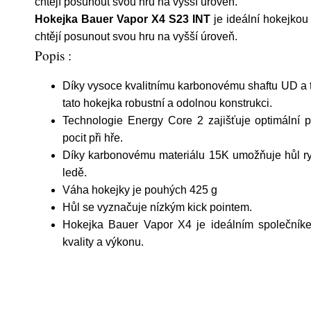
chtějí posunout svou hru na vyšší úroveň.
Hokejka Bauer Vapor X4 S23 INT
je ideální hokejkou 
chtějí posunout svou hru na vyšší úroveň.
Popis :
Díky vysoce kvalitnímu karbonovému shaftu UD a 
tato hokejka robustní a odolnou konstrukci.
Technologie Energy Core 2 zajišťuje optimální p
pocit při hře.
Díky karbonovému materiálu 15K umožňuje hůl ry
ledě.
Váha hokejky je pouhých 425 g
Hůl se vyznačuje nízkým kick pointem.
Hokejka Bauer Vapor X4 je ideálním společníkem
kvality a výkonu.