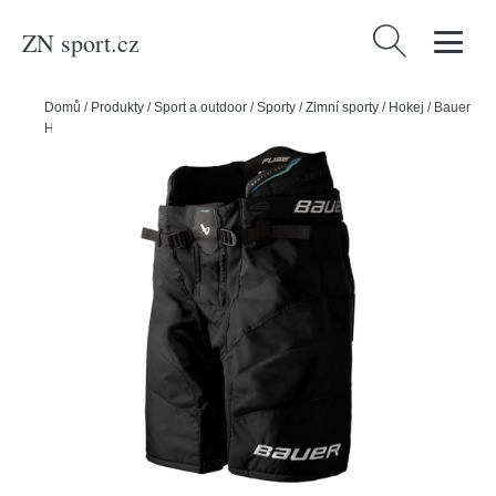
ZN sport.cz
Vyhledávání
Domů
/
Produkty
/
Sport a outdoor
/
Sporty
/
Zimní sporty
/
Hokej
/
Bauer
Hokejové kalhoty Bauer Supreme FUSE SR, Senior, M, černá