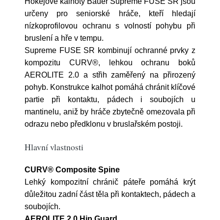
Hokejové kalhoty Bauer Supreme FUSE SR jsou
určeny pro seniorské hráče, kteří hledají
nízkoprofilovou ochranu s volností pohybu při
bruslení a hře v tempu.
Supreme FUSE SR kombinují ochranné prvky z
kompozitu CURV®, lehkou ochranu boků
AEROLITE 2.0 a střih zaměřený na přirozený
pohyb. Konstrukce kalhot pomáhá chránit klíčové
partie při kontaktu, pádech i soubojích u
mantinelu, aniž by hráče zbytečně omezovala při
odrazu nebo předklonu v bruslařském postoji.
Hlavní vlastnosti
CURV® Composite Spine
Lehký kompozitní chránič páteře pomáhá krýt
důležitou zadní část těla při kontaktech, pádech a
soubojích.
AEROLITE 2.0 Hip Guard