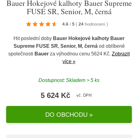
Bauer Hokejové kalhoty Bauer Supreme
FUSE SR, Senior, M, černá
4.6
/
5
(
24
hodnocení
)
Hit poslední doby
Bauer Hokejové kalhoty Bauer
Supreme FUSE SR, Senior, M, černá
od oblíbené
společnosti
Bauer
za výhodnou cenu 5624 Kč.
Zobrazit
více »
Dostupnost: Skladem > 5 ks
5 624 Kč
vč. DPH
DO OBCHODU »