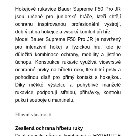
Hokejové rukavice Bauer Supreme F50 Pro JR
jsou určené pro juniorské hráče, kteří chtějí
ochranu inspirovanou profesionální výstrojí,
dobrý cit na hokejce a vysoký komfort při hře.
Model Bauer Supreme F50 Pro JR je navržený
pro intenzivní hokej a fyzickou hru, kde je
důležitá kombinace ochrany, mobility a jistého
úchopu. Konstrukce rukavic využívá vícevrstvé
ochranné prvky na hřbetu ruky, flexibilní prsty a
pohodlnou dlaň pro přímý kontakt s hokejkou.
Díky měkké výstelce a pohyblivé manžetě
rukavice podporují střelbu, přihrávky, kontrolu
puku i souboje u mantinelu.
Hlavní vlastnosti
Zesílená ochrana hřbetu ruky
Dual density pěna v kombinaci s HYPERLITE