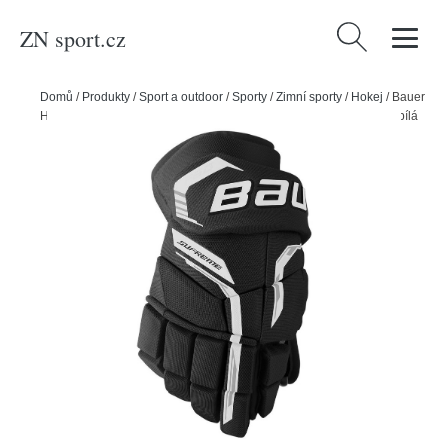
ZN sport.cz
Vyhledávání
Domů
/
Produkty
/
Sport a outdoor
/
Sporty
/
Zimní sporty
/
Hokej
/
Bauer
Hokejové rukavice Bauer Supreme F50 Pro JR, Junior, 10", černá-bílá