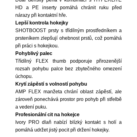
HD a PE inserty pomáhá chránit ruku před
nárazy při kontaktní hře.
Lepší kontrola hokejky
SHOTBOOST prsty s třídílným prostředníkem a
prsteníkem zlepšují ohebnost prstů, což pomáhá
při práci s hokejkou.
Pohyblivý palec
Třídílný FLEX thumb podporuje přirozenější
rozsah pohybu palce bez zbytečného omezení
úchopu.
Krytí zápěstí s volností pohybu
AMP FLEX manžeta chrání oblast zápěstí, ale
zároveň ponechává prostor pro pohyb při střelbě
a vedení puku.
Profesionální cit na hokejce
Ivory PRO dlaň nabízí blízký kontakt s holí a
pomáhá udržet jistý pocit při držení hokejky.