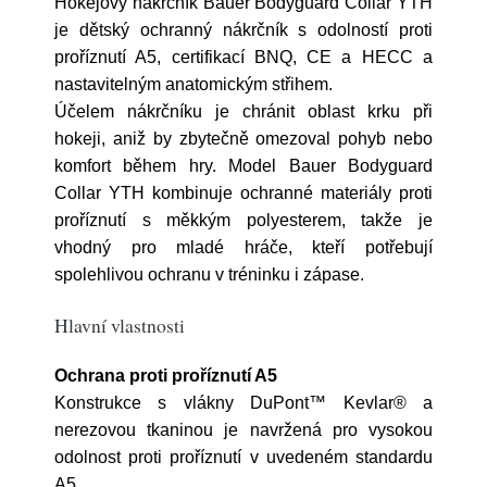
Hokejový nákrčník Bauer Bodyguard Collar YTH
je dětský ochranný nákrčník s odolností proti
proříznutí A5, certifikací BNQ, CE a HECC a
nastavitelným anatomickým střihem.
Účelem nákrčníku je chránit oblast krku při
hokeji, aniž by zbytečně omezoval pohyb nebo
komfort během hry. Model Bauer Bodyguard
Collar YTH kombinuje ochranné materiály proti
proříznutí s měkkým polyesterem, takže je
vhodný pro mladé hráče, kteří potřebují
spolehlivou ochranu v tréninku i zápase.
Hlavní vlastnosti
Ochrana proti proříznutí A5
Konstrukce s vlákny DuPont™ Kevlar® a
nerezovou tkaninou je navržená pro vysokou
odolnost proti proříznutí v uvedeném standardu
A5.