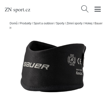
ZN sport.cz
Vyhledávání
Domů
/
Produkty
/
Sport a outdoor
/
Sporty
/
Zimní sporty
/
Hokej
/
Bauer
Hokejový nákrčník Bauer Bodyguard Collar YTH, Dětská, černá