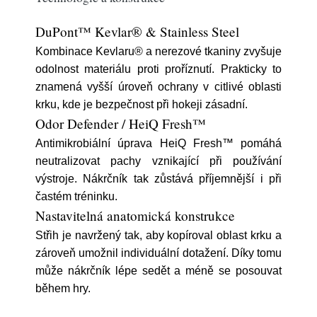
DuPont™ Kevlar® & Stainless Steel
Kombinace Kevlaru® a nerezové tkaniny zvyšuje
odolnost materiálu proti proříznutí. Prakticky to
znamená vyšší úroveň ochrany v citlivé oblasti
krku, kde je bezpečnost při hokeji zásadní.
Odor Defender / HeiQ Fresh™
Antimikrobiální úprava HeiQ Fresh™ pomáhá
neutralizovat pachy vznikající při používání
výstroje. Nákrčník tak zůstává příjemnější i při
častém tréninku.
Nastavitelná anatomická konstrukce
Střih je navržený tak, aby kopíroval oblast krku a
zároveň umožnil individuální dotažení. Díky tomu
může nákrčník lépe sedět a méně se posouvat
během hry.