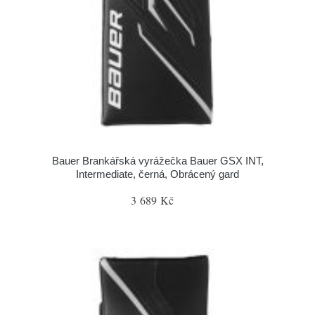
Bauer Brankářská vyrážečka Bauer GSX INT,
Intermediate, černá, Obrácený gard
3 689 Kč