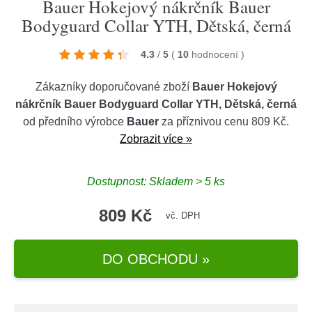
Bauer Hokejový nákrčník Bauer
Bodyguard Collar YTH, Dětská, černá
4.3
/
5
(
10
hodnocení
)
Zákazníky doporučované zboží
Bauer Hokejový
nákrčník Bauer Bodyguard Collar YTH, Dětská, černá
od předního výrobce
Bauer
za příznivou cenu 809 Kč.
Zobrazit více »
Dostupnost: Skladem > 5 ks
809 Kč
vč. DPH
DO OBCHODU »