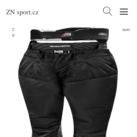
ZN sport.cz
Vyhledávání
Domů
/
Produkty
/
Sport a outdoor
/
Sporty
/
Zimní sporty
/
Hokej
/
Bauer
Kalhoty rozhodčí Bauer Official, Senior, L