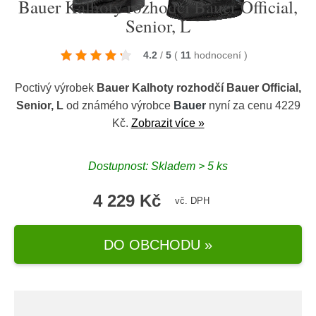
Bauer Kalhoty rozhodčí Bauer Official,
Senior, L
4.2
/
5
(
11
hodnocení
)
Poctivý výrobek
Bauer Kalhoty rozhodčí Bauer Official,
Senior, L
od známého výrobce
Bauer
nyní za cenu 4229
Kč.
Zobrazit více »
Dostupnost: Skladem > 5 ks
4 229 Kč
vč. DPH
DO OBCHODU »