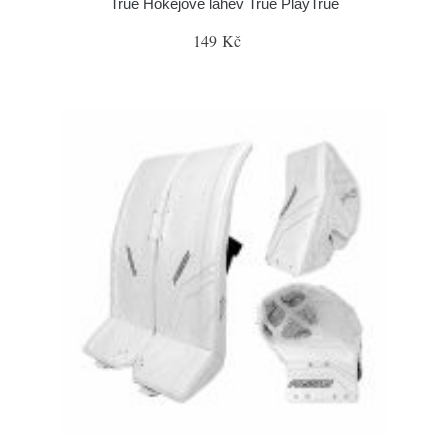
True Hokejové láhev True PlayTrue
149 Kč