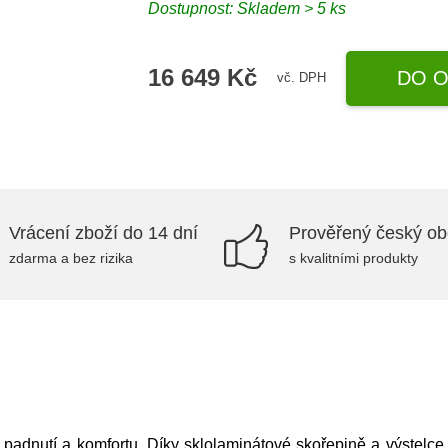
Dostupnost: Skladem > 5 ks
16 649 Kč
DO O
vč. DPH
Vrácení zboží do 14 dní
Prověřený český o
zdarma a bez rizika
s kvalitními produkty
y, padnutí a komfortu. Díky sklolaminátové skořepině a vý