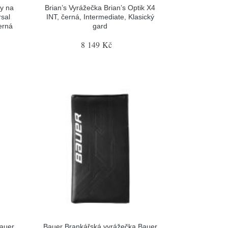
y na
Brian’s Vyrážečka Brian’s Optik X4
sal
INT, černá, Intermediate, Klasický
erná
gard
8 149 Kč
Bauer
Bauer Brankářská vyrážečka Bauer