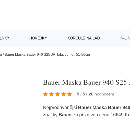
LNKY
HOKEJKY
KORČULE NA ĽAD
IN-L
ej
/
Bauer Maska Bauer 940 S25 JR, bílá, Junior, 51-56cm
Bauer Maska Bauer 940 S25 J
5
/
5
(
26
hodnocení
)
Nejprodávanější
Bauer Maska Bauer 940 
značky
Bauer
za příznivou cenu 16649 K