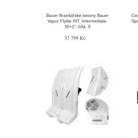
Bauer Brankářské betony Bauer
Cw
Vapor Flylite INT, Intermediate,
Spo
30+1", bílá, S
37 799 Kč