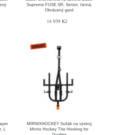
cený
Supreme FUSE SR, Senior, černá,
Obrácený gard
14 939 Kč
ayer
MIRNIXHOCKEY Sušák na výstroj
, L
Mirnix Hockey The Hooking for
Goalies