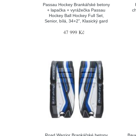
Passau Hockey Brankářské betony
+ lapačka + vyrážečka Passau
c
Hockey Ball Hockey Full Set,
Senior, bílá, 34+2", Klasický gard
47 999 Kč
Road Warrior Brankářské betony
Baue