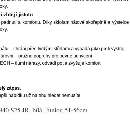
oky.
chtějí jistotu
y, padnutí a komfortu. Díky sklolaminátové skořepině a vý
oky.
tu – chrání před tvrdými střelami a vypadá jako profi výstroj
 úrovni + pružné popruhy pro pevné uchycení
– tlumí nárazy, odvádí pot a zvyšuje komfort
elý zápas.
pší nabídku už na trhu hledat nemusíte.
40 S25 JR, bílá, Junior, 51-56cm