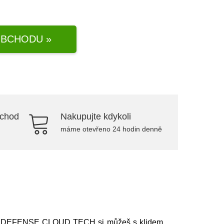
BCHODU »
bchod
Nakupujte kdykoli
máme otevřeno 24 hodin denně
stelce DEFENSE CLOUD TECH si můžeš s klidem