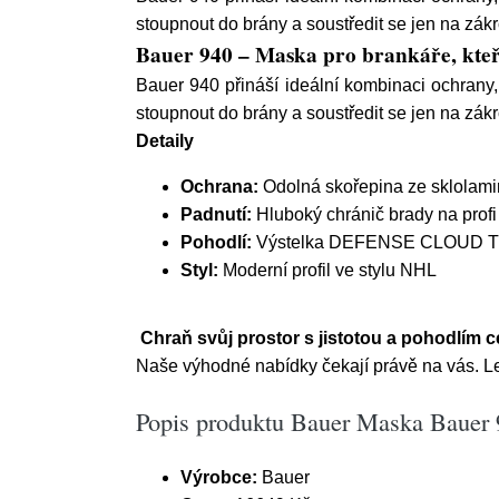
stoupnout do brány a soustředit se jen na zákr
Bauer 940 – Maska pro brankáře, kteří 
Bauer 940 přináší ideální kombinaci ochran
stoupnout do brány a soustředit se jen na zákr
Detaily
Ochrana:
Odolná skořepina ze sklolaminá
Padnutí:
Hluboký chránič brady na profi
Pohodlí:
Výstelka DEFENSE CLOUD TECH 
Styl:
Moderní profil ve stylu NHL
️
Chraň svůj prostor s jistotou a pohodlím c
Naše výhodné nabídky čekají právě na vás. Le
Popis produktu Bauer Maska Bauer 9
Výrobce:
Bauer