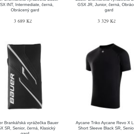
SX INT, Intermediate, černá,
GSX JR, Junior, černá, Obrá
Obrácený gard
gard
3 689 Kč
3 329 Kč
r Brankářská vyrážečka Bauer
Aycane Triko Aycane Revo X L
X SR, Senior, černá, Klasický
Short Sleeve Black SR, Senior
gard