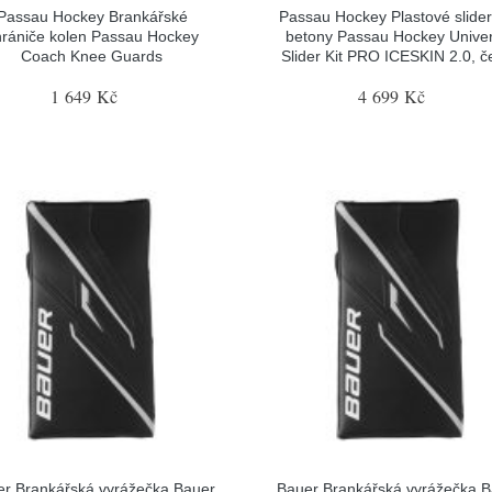
Passau Hockey Brankářské
Passau Hockey Plastové slider
hrániče kolen Passau Hockey
betony Passau Hockey Univer
Coach Knee Guards
Slider Kit PRO ICESKIN 2.0, č
1 649 Kč
4 699 Kč
r Brankářská vyrážečka Bauer
Bauer Brankářská vyrážečka 