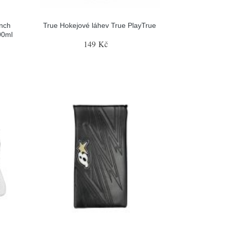
nch
True Hokejové láhev True PlayTrue
00ml
149 Kč