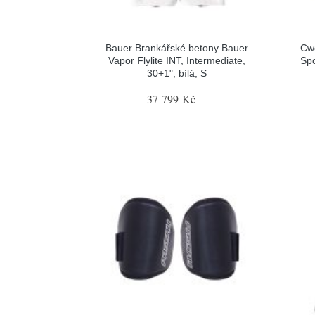
Bauer Brankářské betony Bauer
Cw
Vapor Flylite INT, Intermediate,
Spo
30+1", bílá, S
37 799 Kč