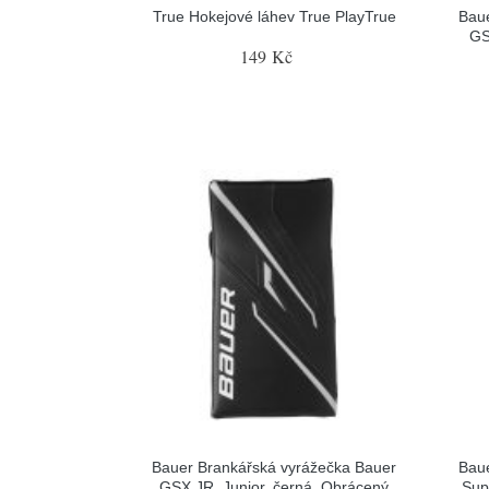
True Hokejové láhev True PlayTrue
Baue
GS
149 Kč
Bauer Brankářská vyrážečka Bauer
Baue
GSX JR, Junior, černá, Obrácený
Sup