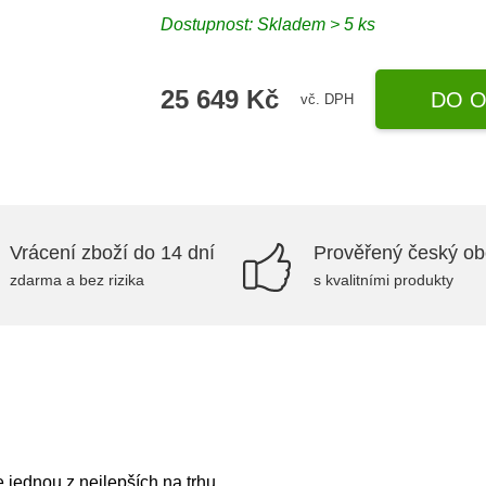
Dostupnost: Skladem > 5 ks
25 649 Kč
DO O
vč. DPH
Vrácení zboží do 14 dní
Prověřený český o
zdarma a bez rizika
s kvalitními produkty
ednou z nejlepších na trhu.