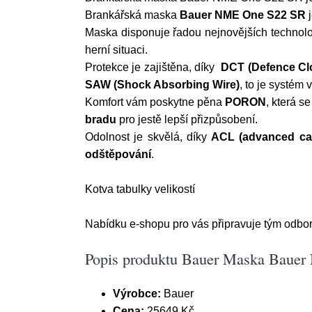
Brankářská maska
Bauer NME One S22 SR
j
Maska disponuje řadou nejnovějších technolog
herní situaci.
Protekce je zajištěna, díky
DCT (Defence Cl
SAW (Shock Absorbing Wire)
, to je systém 
Komfort vám poskytne pěna
PORON
, která s
bradu
pro jestě lepší přizpůsobení.
Odolnost je skvělá, díky
ACL (advanced car
odštěpování
.
Kotva tabulky velikostí
Nabídku e-shopu pro vás připravuje tým odbor
Popis produktu Bauer Maska Bauer 
Výrobce:
Bauer
Cena:
25649 Kč