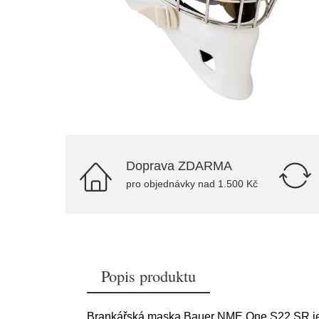
Doprava ZDARMA
pro objednávky nad 1.500 Kč
Popis produktu
Brankářská maska Bauer NME One S22 SR je j