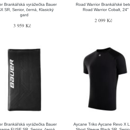
r Brankářská vyrážečka Bauer
Road Warrior Brankářské bet
X SR, Senior, černá, Klasický
Road Warrior Cobalt, 24"
gard
2 099 Kč
3 959 Kč
r Brankářská vyrážečka Bauer
Aycane Triko Aycane Revo X L
reme FUSE SR, Senior, černá,
Short Sleeve Black SR, Senior