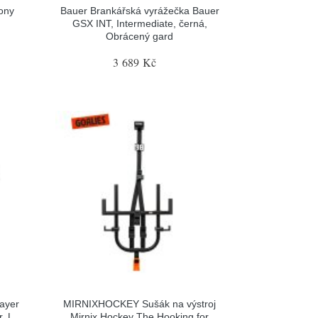
ony
Bauer Brankářská vyrážečka Bauer
GSX INT, Intermediate, černá,
Obrácený gard
3 689 Kč
ayer
MIRNIXHOCKEY Sušák na výstroj
, L
Mirnix Hockey The Hooking for