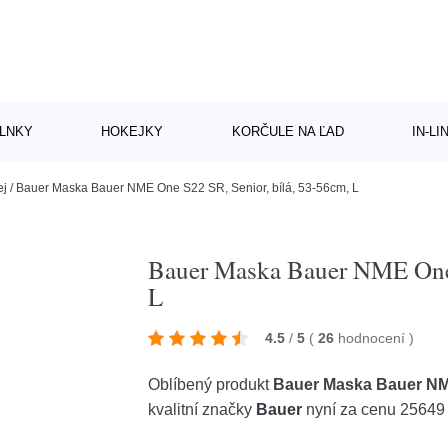
LNKY
HOKEJKY
KORČULE NA ĽAD
IN-L
ej
/
Bauer Maska Bauer NME One S22 SR, Senior, bílá, 53-56cm, L
Bauer Maska Bauer NME One 
L
4.5
/
5
(
26
hodnocení
)
Oblíbený produkt
Bauer Maska Bauer NME
kvalitní značky
Bauer
nyní za cenu 25649