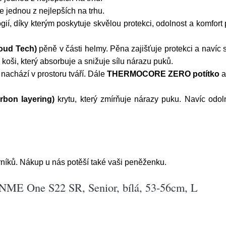
e jednou z nejlepších na trhu.
ií, díky kterým poskytuje skvělou protekci, odolnost a komfort
oud Tech)
pěně v části helmy. Pěna zajišťuje protekci a navíc
v koši, který absorbuje a snižuje sílu nárazu puků.
e nachází v prostoru tváří. Dále
THERMOCORE ZERO potítko
bon layering)
krytu, který zmírňuje nárazy puku. Navíc odoln
níků. Nákup u nás potěší také vaši peněženku.
NME One S22 SR, Senior, bílá, 53-56cm, L