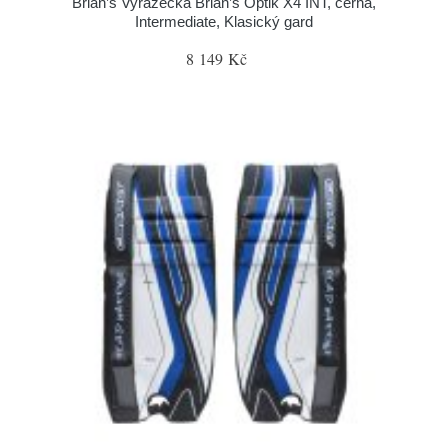
Brian’s Vyrážečka Brian’s Optik X4 INT, černá,
Intermediate, Klasický gard
8 149 Kč