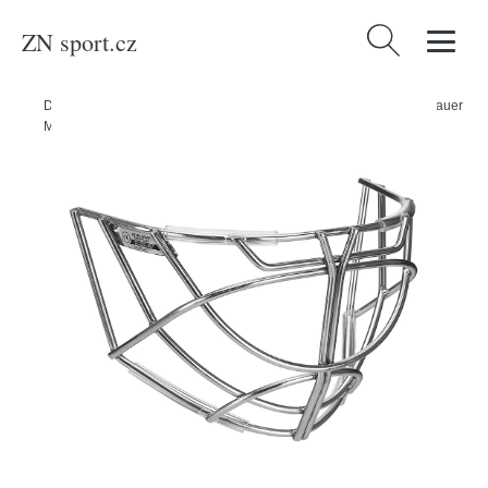
ZN sport.cz
Vyhledávání
Domů
/
Produkty
/
Sport a outdoor
/
Sporty
/
Zimní sporty
/
Hokej
/
Bauer
Mřížka Bauer Non Certified GRW NC Cat eye, stříbrná, Senior