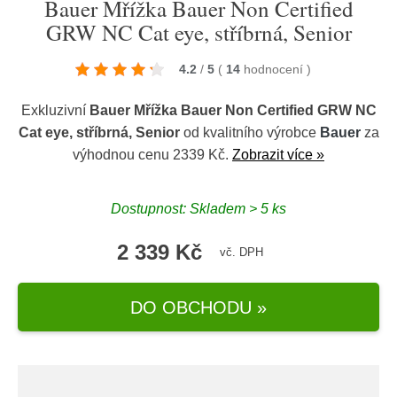
Bauer Mřížka Bauer Non Certified
GRW NC Cat eye, stříbrná, Senior
4.2
/
5
(
14
hodnocení
)
Exkluzivní
Bauer Mřížka Bauer Non Certified GRW NC
Cat eye, stříbrná, Senior
od kvalitního výrobce
Bauer
za
výhodnou cenu 2339 Kč.
Zobrazit více »
Dostupnost: Skladem > 5 ks
2 339 Kč
vč. DPH
DO OBCHODU »