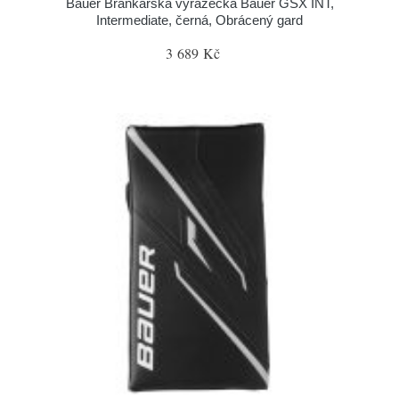
Bauer Brankářská vyrážečka Bauer GSX INT,
Intermediate, černá, Obrácený gard
3 689 Kč