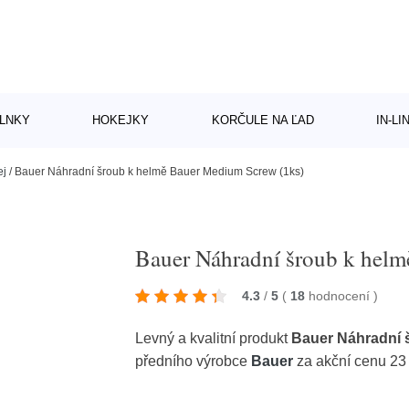
LNKY
HOKEJKY
KORČULE NA ĽAD
IN-L
ej
/
Bauer Náhradní šroub k helmě Bauer Medium Screw (1ks)
Bauer Náhradní šroub k hel
4.3
/
5
(
18
hodnocení
)
Levný a kvalitní produkt
Bauer Náhradní 
předního výrobce
Bauer
za akční cenu 23