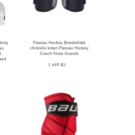
tony
Passau Hockey Brankářské
au
chrániče kolen Passau Hockey
t,
Coach Knee Guards
gard
1 649 Kč