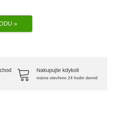
ODU »
bchod
Nakupujte kdykoli
máme otevřeno 24 hodin denně