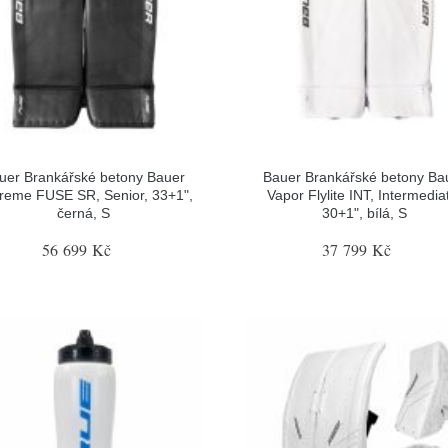
uer Brankářské betony Bauer
Bauer Brankářské betony Ba
reme FUSE SR, Senior, 33+1",
Vapor Flylite INT, Intermedia
černá, S
30+1", bílá, S
56 699 Kč
37 799 Kč