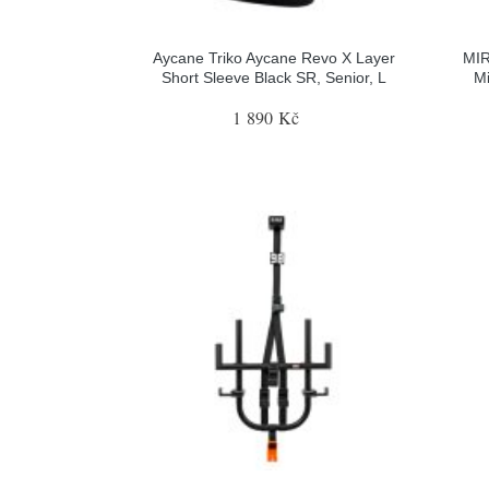
Aycane Triko Aycane Revo X Layer
MIR
Short Sleeve Black SR, Senior, L
Mi
1 890 Kč