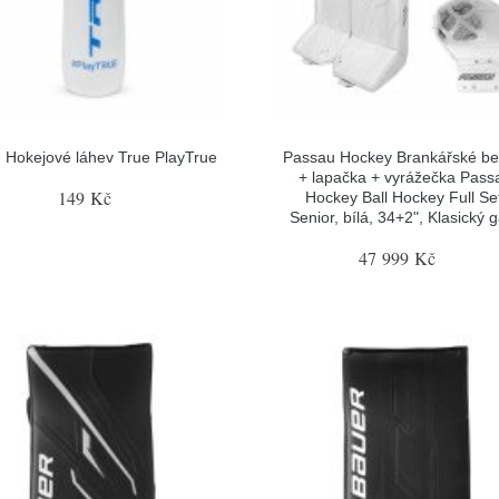
 Hokejové láhev True PlayTrue
Passau Hockey Brankářské be
+ lapačka + vyrážečka Pass
149 Kč
Hockey Ball Hockey Full Se
Senior, bílá, 34+2", Klasický 
47 999 Kč