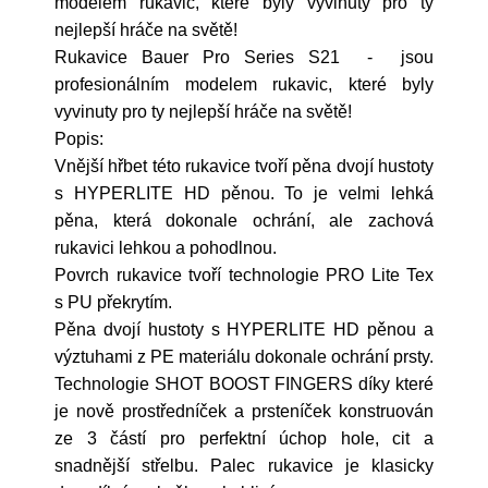
modelem rukavic, které byly vyvinuty pro ty
nejlepší hráče na světě!
Rukavice Bauer Pro Series S21 - jsou
profesionálním modelem rukavic, které byly
vyvinuty pro ty nejlepší hráče na světě!
Popis:
Vnější hřbet této rukavice tvoří pěna dvojí hustoty
s HYPERLITE HD pěnou. To je velmi lehká
pěna, která dokonale ochrání, ale zachová
rukavici lehkou a pohodlnou.
Povrch rukavice tvoří technologie PRO Lite Tex
s PU překrytím.
Pěna dvojí hustoty s HYPERLITE HD pěnou a
výztuhami z PE materiálu dokonale ochrání prsty.
Technologie SHOT BOOST FINGERS díky které
je nově prostředníček a prsteníček konstruován
ze 3 částí pro perfektní úchop hole, cit a
snadnější střelbu. Palec rukavice je klasicky