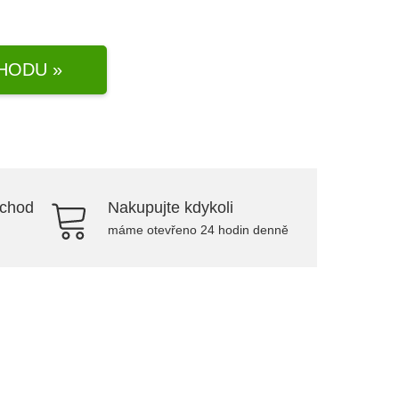
HODU »
bchod
Nakupujte kdykoli
máme otevřeno 24 hodin denně