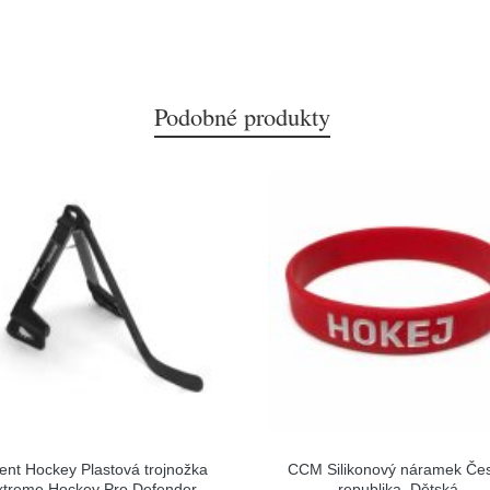
Podobné produkty
ent Hockey Plastová trojnožka
CCM Silikonový náramek Če
xtreme Hockey Pro Defender
republika, Dětská