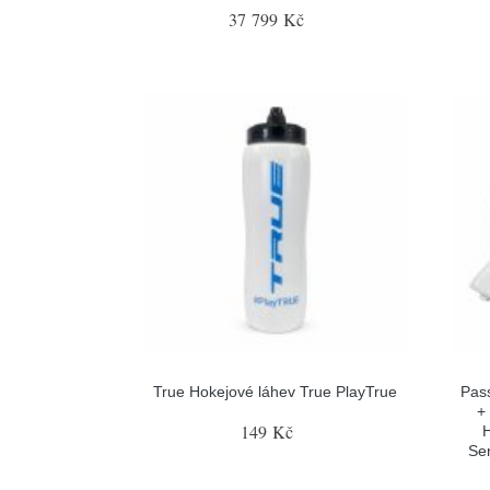
37 799 Kč
True Hokejové láhev True PlayTrue
Pas
+
149 Kč
H
Sen