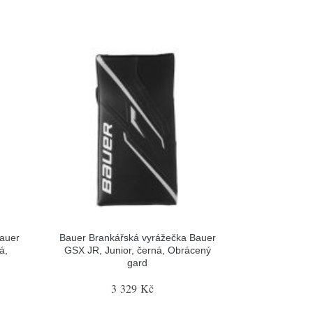
Bauer
Bauer Brankářská vyrážečka Bauer
á,
GSX JR, Junior, černá, Obrácený
gard
3 329 Kč