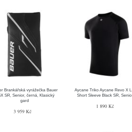
r Brankářská vyrážečka Bauer
Aycane Triko Aycane Revo X L
X SR, Senior, černá, Klasický
Short Sleeve Black SR, Senior
gard
1 890 Kč
3 959 Kč