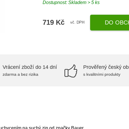
Dostupnost: Skladem > 5 ks
719 Kč
DO OBC
vč. DPH
Vrácení zboží do 14 dní
Prověřený český o
zdarma a bez rizika
s kvalitními produkty
 uchycením na suchý zip od značky Bauer.