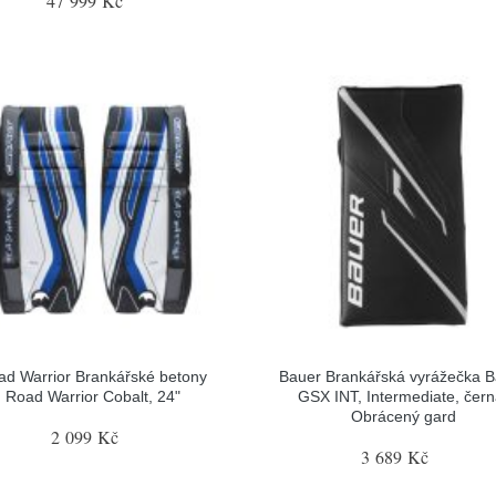
47 999 Kč
ad Warrior Brankářské betony
Bauer Brankářská vyrážečka 
Road Warrior Cobalt, 24"
GSX INT, Intermediate, čern
Obrácený gard
2 099 Kč
3 689 Kč