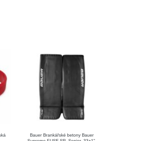
ská
Bauer Brankářské betony Bauer
Supreme FUSE SR, Senior, 33+1",