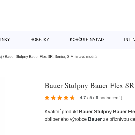
LNKY
HOKEJKY
KORČULE NA ĽAD
IN-L
ej
/
Bauer Stulpny Bauer Flex SR, Senior, S-M, tmavě modrá
Bauer Stulpny Bauer Flex SR
4.7
/
5
(
8
hodnocení
)
Kvalitní produkt
Bauer Stulpny Bauer Fle
oblíbeného výrobce
Bauer
za příznivou c