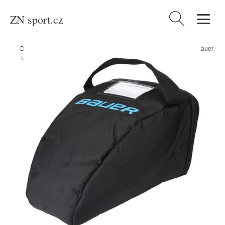
ZN sport.cz
Vyhledávání
Domů
/
Produkty
/
Sport a outdoor
/
Sporty
/
Zimní sporty
/
Hokej
/
Bauer
Taška na masku Bauer Goal Mask Bag