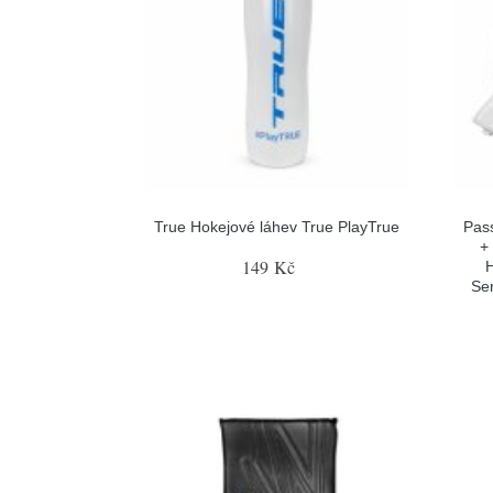
True Hokejové láhev True PlayTrue
Pas
+
149 Kč
H
Sen