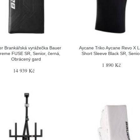
r Brankářská vyrážečka Bauer
Aycane Triko Aycane Revo X L
reme FUSE SR, Senior, černá,
Short Sleeve Black SR, Senior
Obrácený gard
1 890 Kč
14 939 Kč