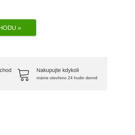
HODU »
bchod
Nakupujte kdykoli
máme otevřeno 24 hodin denně