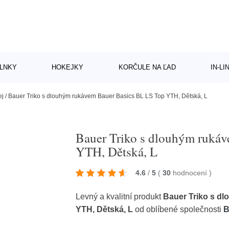
LNKY
HOKEJKY
KORČULE NA ĽAD
IN-L
ej
/
Bauer Triko s dlouhým rukávem Bauer Basics BL LS Top YTH, Dětská, L
Bauer Triko s dlouhým ruká
YTH, Dětská, L
4.6
/
5
(
30
hodnocení
)
Levný a kvalitní produkt
Bauer Triko s d
YTH, Dětská, L
od oblíbené společnosti
B