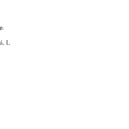
p.
á, L