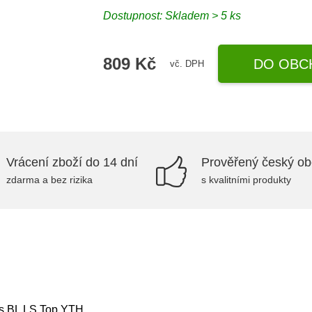
Dostupnost: Skladem > 5 ks
809 Kč
DO OBC
vč. DPH
Vrácení zboží do 14 dní
Prověřený český o
zdarma a bez rizika
s kvalitními produkty
cs BL LS Top YTH