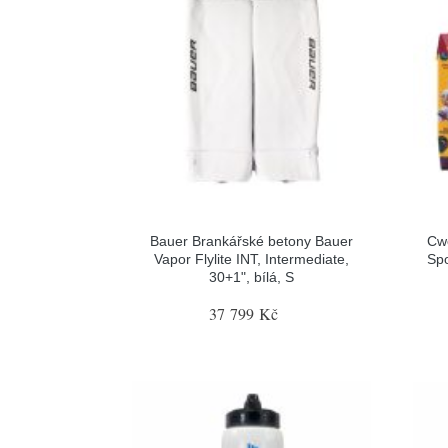
Bauer Brankářské betony Bauer
Cw
Vapor Flylite INT, Intermediate,
Spo
30+1", bílá, S
37 799 Kč