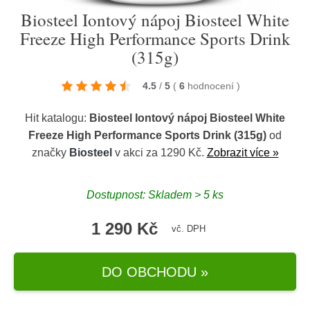
Biosteel Iontový nápoj Biosteel White
Freeze High Performance Sports Drink
(315g)
4.5
/
5
(
6
hodnocení
)
Hit katalogu:
Biosteel Iontový nápoj Biosteel White
Freeze High Performance Sports Drink (315g)
od
značky
Biosteel
v akci za 1290 Kč.
Zobrazit více »
Dostupnost: Skladem > 5 ks
1 290 Kč
vč. DPH
DO OBCHODU »