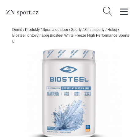
ZN sport.cz
Vyhledávání
Domů
/
Produkty
/
Sport a outdoor
/
Sporty
/
Zimní sporty
/
Hokej
/
Biosteel Iontový nápoj Biosteel White Freeze High Performance Sports
Drink (315g)